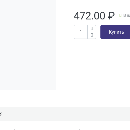
472.00
₽
В н
Купить
ИЯ