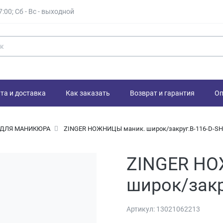
7:00; Сб - Вс - выходной
та и доставка
Как заказать
Возврат и гарантия
Оп
 ДЛЯ МАНИКЮРА
ZINGER НОЖНИЦЫ маник. широк/закруг.В-116-D-SH
ZINGER Н
широк/закр
Артикул:
13021062213