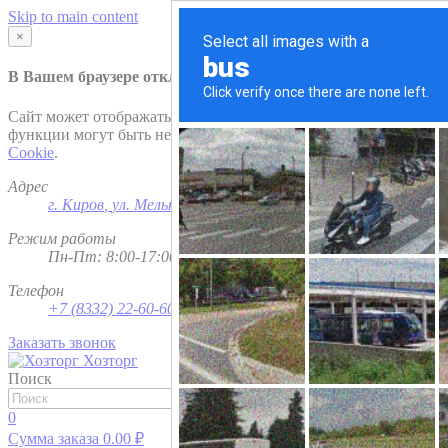
Skip to main content
×
В Вашем браузере отключена поддержка
Cookie
.
Сайт может отображаться некорректно и/или некоторые
функции могут быть недоступны. Рекомендуем включить
Cookie
.
Адрес
г. Киров
,
ул. Мельничная, д. 1
Режим работы
Пн-Пт: 8:00-17:00; Сб - Вс - выходной
Телефон
+7 (8332) 22-60-60
Заказать звонок
Хозторг
Поиск
Найти
0
Сумма заказа
0.00
₽