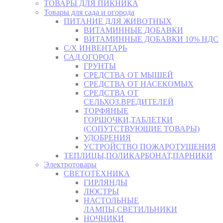
ТОВАРЫ ДЛЯ ПИКНИКА
Товары для сада и огорода
ПИТАНИЕ ДЛЯ ЖИВОТНЫХ
ВИТАМИННЫЕ ДОБАВКИ
ВИТАМИННЫЕ ДОБАВКИ 10% НДС
С/Х ИНВЕНТАРЬ
САД,ОГОРОД
ГРУНТЫ
СРЕДСТВА ОТ МЫШЕЙ
СРЕДСТВА ОТ НАСЕКОМЫХ
СРЕДСТВА ОТ
СЕЛЬХОЗ.ВРЕДИТЕЛЕЙ
ТОРФЯНЫЕ
ГОРШОЧКИ,ТАБЛЕТКИ
(СОПУТСТВУЮЩИЕ ТОВАРЫ)
УДОБРЕНИЯ
УСТРОЙСТВО ПОЖАРОТУШЕНИЯ
ТЕПЛИЦЫ,ПОЛИКАРБОНАТ,ПАРНИКИ
Электротовары
СВЕТОТЕХНИКА
ГИРЛЯНДЫ
ЛЮСТРЫ
НАСТОЛЬНЫЕ
ЛАМПЫ,СВЕТИЛЬНИКИ
НОЧНИКИ