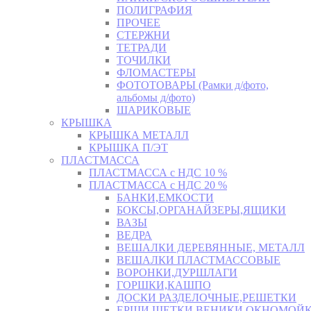
ПОЛИГРАФИЯ
ПРОЧЕЕ
СТЕРЖНИ
ТЕТРАДИ
ТОЧИЛКИ
ФЛОМАСТЕРЫ
ФОТОТОВАРЫ (Рамки д/фото,
альбомы д/фото)
ШАРИКОВЫЕ
КРЫШКА
КРЫШКА МЕТАЛЛ
КРЫШКА П/ЭТ
ПЛАСТМАССА
ПЛАСТМАССА с НДС 10 %
ПЛАСТМАССА с НДС 20 %
БАНКИ,ЕМКОСТИ
БОКСЫ,ОРГАНАЙЗЕРЫ,ЯЩИКИ
ВАЗЫ
ВЕДРА
ВЕШАЛКИ ДЕРЕВЯННЫЕ, МЕТАЛЛ
ВЕШАЛКИ ПЛАСТМАССОВЫЕ
ВОРОНКИ,ДУРШЛАГИ
ГОРШКИ,КАШПО
ДОСКИ РАЗДЕЛОЧНЫЕ,РЕШЕТКИ
ЕРШИ,ЩЕТКИ,ВЕНИКИ,ОКНОМОЙК