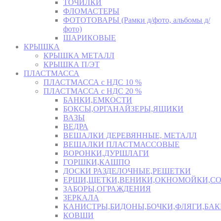
ТОЧИЛКИ
ФЛОМАСТЕРЫ
ФОТОТОВАРЫ (Рамки д/фото, альбомы д/
фото)
ШАРИКОВЫЕ
КРЫШКА
КРЫШКА МЕТАЛЛ
КРЫШКА П/ЭТ
ПЛАСТМАССА
ПЛАСТМАССА с НДС 10 %
ПЛАСТМАССА с НДС 20 %
БАНКИ,ЕМКОСТИ
БОКСЫ,ОРГАНАЙЗЕРЫ,ЯЩИКИ
ВАЗЫ
ВЕДРА
ВЕШАЛКИ ДЕРЕВЯННЫЕ, МЕТАЛЛ
ВЕШАЛКИ ПЛАСТМАССОВЫЕ
ВОРОНКИ,ДУРШЛАГИ
ГОРШКИ,КАШПО
ДОСКИ РАЗДЕЛОЧНЫЕ,РЕШЕТКИ
ЕРШИ,ЩЕТКИ,ВЕНИКИ,ОКНОМОЙКИ,СО
ЗАБОРЫ,ОГРАЖДЕНИЯ
ЗЕРКАЛА
КАНИСТРЫ,БИДОНЫ,БОЧКИ,ФЛЯГИ,БАК
КОВШИ