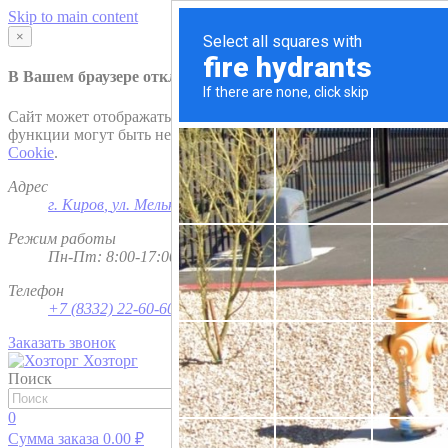
Skip to main content
×
В Вашем браузере отключена поддержка
Cookie
.
Сайт может отображаться некорректно и/или некоторые
функции могут быть недоступны. Рекомендуем включить
Cookie
.
Адрес
г. Киров
,
ул. Мельничная, д. 1
Режим работы
Пн-Пт: 8:00-17:00; Сб - Вс - выходной
Телефон
+7 (8332) 22-60-60
Заказать звонок
Хозторг
Поиск
Найти
0
Сумма заказа
0.00
₽