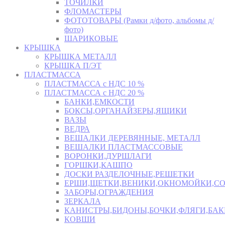
ТОЧИЛКИ
ФЛОМАСТЕРЫ
ФОТОТОВАРЫ (Рамки д/фото, альбомы д/
фото)
ШАРИКОВЫЕ
КРЫШКА
КРЫШКА МЕТАЛЛ
КРЫШКА П/ЭТ
ПЛАСТМАССА
ПЛАСТМАССА с НДС 10 %
ПЛАСТМАССА с НДС 20 %
БАНКИ,ЕМКОСТИ
БОКСЫ,ОРГАНАЙЗЕРЫ,ЯЩИКИ
ВАЗЫ
ВЕДРА
ВЕШАЛКИ ДЕРЕВЯННЫЕ, МЕТАЛЛ
ВЕШАЛКИ ПЛАСТМАССОВЫЕ
ВОРОНКИ,ДУРШЛАГИ
ГОРШКИ,КАШПО
ДОСКИ РАЗДЕЛОЧНЫЕ,РЕШЕТКИ
ЕРШИ,ЩЕТКИ,ВЕНИКИ,ОКНОМОЙКИ,СО
ЗАБОРЫ,ОГРАЖДЕНИЯ
ЗЕРКАЛА
КАНИСТРЫ,БИДОНЫ,БОЧКИ,ФЛЯГИ,БАК
КОВШИ