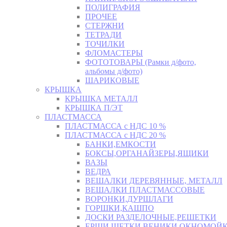
ПОЛИГРАФИЯ
ПРОЧЕЕ
СТЕРЖНИ
ТЕТРАДИ
ТОЧИЛКИ
ФЛОМАСТЕРЫ
ФОТОТОВАРЫ (Рамки д/фото,
альбомы д/фото)
ШАРИКОВЫЕ
КРЫШКА
КРЫШКА МЕТАЛЛ
КРЫШКА П/ЭТ
ПЛАСТМАССА
ПЛАСТМАССА с НДС 10 %
ПЛАСТМАССА с НДС 20 %
БАНКИ,ЕМКОСТИ
БОКСЫ,ОРГАНАЙЗЕРЫ,ЯЩИКИ
ВАЗЫ
ВЕДРА
ВЕШАЛКИ ДЕРЕВЯННЫЕ, МЕТАЛЛ
ВЕШАЛКИ ПЛАСТМАССОВЫЕ
ВОРОНКИ,ДУРШЛАГИ
ГОРШКИ,КАШПО
ДОСКИ РАЗДЕЛОЧНЫЕ,РЕШЕТКИ
ЕРШИ,ЩЕТКИ,ВЕНИКИ,ОКНОМОЙК