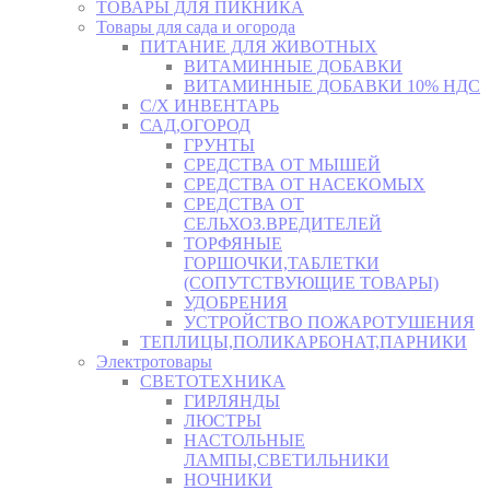
ТОВАРЫ ДЛЯ ПИКНИКА
Товары для сада и огорода
ПИТАНИЕ ДЛЯ ЖИВОТНЫХ
ВИТАМИННЫЕ ДОБАВКИ
ВИТАМИННЫЕ ДОБАВКИ 10% НДС
С/Х ИНВЕНТАРЬ
САД,ОГОРОД
ГРУНТЫ
СРЕДСТВА ОТ МЫШЕЙ
СРЕДСТВА ОТ НАСЕКОМЫХ
СРЕДСТВА ОТ
СЕЛЬХОЗ.ВРЕДИТЕЛЕЙ
ТОРФЯНЫЕ
ГОРШОЧКИ,ТАБЛЕТКИ
(СОПУТСТВУЮЩИЕ ТОВАРЫ)
УДОБРЕНИЯ
УСТРОЙСТВО ПОЖАРОТУШЕНИЯ
ТЕПЛИЦЫ,ПОЛИКАРБОНАТ,ПАРНИКИ
Электротовары
СВЕТОТЕХНИКА
ГИРЛЯНДЫ
ЛЮСТРЫ
НАСТОЛЬНЫЕ
ЛАМПЫ,СВЕТИЛЬНИКИ
НОЧНИКИ