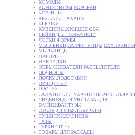
КОМОДЫ
КОНТЕЙНЕРЫ,КОРОБКИ
КОРЗИНЫ
КРУЖКИ,СТАКАНЫ
КРЮЧКИ
КУВШИНЫ,КРЫШКИ СВЧ
ЛЕЙКИ ,РАССЕИВАТЕЛИ
ЛОТКИ,ФОРМЫ
МАСЛЕНКИ,САЛФЕТНИЦЫ,САХАРНИЦ
МЫЛЬНИЦЫ
НАБОРЫ
НАКЛАДКИ
ОПРЫСКИВАТЕЛИ,РАСПЫЛИТЕЛИ
ПОДНОСЫ
ПОЛКИ,ПОДСТАВКИ
ПРИЩЕПКИ
ПРОЧЕЕ
САЛАТНИКИ,СУХАРНИЦЫ,МИСКИ,ЧА
СИДЕНЬЯ ДЛЯ УНИТАЗА,ДЛЯ
ВАННЫ,ВАНТУЗЫ
СТОЛЫ,СТУЛЬЯ,ТАБУРЕТЫ
СУШИЛКИ,КАРНИЗЫ
ТАЗЫ
ТЕРКИ,СИТО
ТОВАРЫ ДЛЯ РАССАДЫ