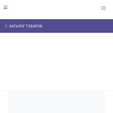
Пере
Skip to main content
Сумма заказа
ЛИЧНЫЙ
0
КАТАЛОГ ТОВАРОВ
0.00
₽
КАБИНЕТ
Поиск
Оплата и доставка
Навигация
Найти
Как заказать
Главная
ПОСУДА
СТОЛОВЫЕ ПРИБОРЫ,ПРИНАДЛЕЖНОСТИ
Возврат и гарантия
ПРОЧЕЕ
ПОЛОВНИК D-9см 3475 нерж.МХТ
Оптовым покупателям