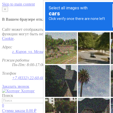
Skip to main content
×
В Вашем браузере отключена поддержка
Cookie
.
Сайт может отображаться некорректно и/или некоторые
функции могут быть недоступны. Рекомендуем включить
Cookie
.
Адрес
г. Киров
,
ул. Мельничная, д. 1
Режим работы
Пн-Пт: 8:00-17:00; Сб - Вс - выходной
Телефон
+7 (8332) 22-60-60
Заказать звонок
Хозторг
Поиск
Найти
0
Сумма заказа
0.00
₽