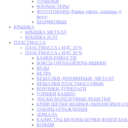
ТОЧИЛКИ
ФЛОМАСТЕРЫ
ФОТОТОВАРЫ (Рамки д/фото, альбомы д/
фото)
ШАРИКОВЫЕ
КРЫШКА
КРЫШКА МЕТАЛЛ
КРЫШКА П/ЭТ
ПЛАСТМАССА
ПЛАСТМАССА с НДС 10 %
ПЛАСТМАССА с НДС 20 %
БАНКИ,ЕМКОСТИ
БОКСЫ,ОРГАНАЙЗЕРЫ,ЯЩИКИ
ВАЗЫ
ВЕДРА
ВЕШАЛКИ ДЕРЕВЯННЫЕ, МЕТАЛЛ
ВЕШАЛКИ ПЛАСТМАССОВЫЕ
ВОРОНКИ,ДУРШЛАГИ
ГОРШКИ,КАШПО
ДОСКИ РАЗДЕЛОЧНЫЕ,РЕШЕТКИ
ЕРШИ,ЩЕТКИ,ВЕНИКИ,ОКНОМОЙКИ,СО
ЗАБОРЫ,ОГРАЖДЕНИЯ
ЗЕРКАЛА
КАНИСТРЫ,БИДОНЫ,БОЧКИ,ФЛЯГИ,БАК
КОВШИ