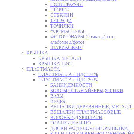
ПОЛИГРАФИЯ
ПРОЧЕЕ
СТЕРЖНИ
ТЕТРАДИ
ТОЧИЛКИ
ФЛОМАСТЕРЫ
ФОТОТОВАРЫ (Рамки д/фото,
альбомы д/фото)
ШАРИКОВЫЕ
КРЫШКА
КРЫШКА МЕТАЛЛ
КРЫШКА П/ЭТ
ПЛАСТМАССА
ПЛАСТМАССА с НДС 10 %
ПЛАСТМАССА с НДС 20 %
БАНКИ,ЕМКОСТИ
БОКСЫ,ОРГАНАЙЗЕРЫ,ЯЩИКИ
ВАЗЫ
ВЕДРА
ВЕШАЛКИ ДЕРЕВЯННЫЕ, МЕТАЛЛ
ВЕШАЛКИ ПЛАСТМАССОВЫЕ
ВОРОНКИ,ДУРШЛАГИ
ГОРШКИ,КАШПО
ДОСКИ РАЗДЕЛОЧНЫЕ,РЕШЕТКИ
ЕРШИ,ЩЕТКИ,ВЕНИКИ,ОКНОМОЙК