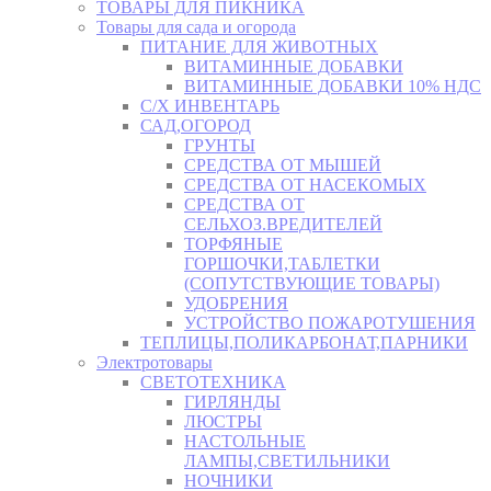
ТОВАРЫ ДЛЯ ПИКНИКА
Товары для сада и огорода
ПИТАНИЕ ДЛЯ ЖИВОТНЫХ
ВИТАМИННЫЕ ДОБАВКИ
ВИТАМИННЫЕ ДОБАВКИ 10% НДС
С/Х ИНВЕНТАРЬ
САД,ОГОРОД
ГРУНТЫ
СРЕДСТВА ОТ МЫШЕЙ
СРЕДСТВА ОТ НАСЕКОМЫХ
СРЕДСТВА ОТ
СЕЛЬХОЗ.ВРЕДИТЕЛЕЙ
ТОРФЯНЫЕ
ГОРШОЧКИ,ТАБЛЕТКИ
(СОПУТСТВУЮЩИЕ ТОВАРЫ)
УДОБРЕНИЯ
УСТРОЙСТВО ПОЖАРОТУШЕНИЯ
ТЕПЛИЦЫ,ПОЛИКАРБОНАТ,ПАРНИКИ
Электротовары
СВЕТОТЕХНИКА
ГИРЛЯНДЫ
ЛЮСТРЫ
НАСТОЛЬНЫЕ
ЛАМПЫ,СВЕТИЛЬНИКИ
НОЧНИКИ