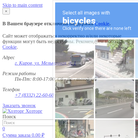
Skip to main content
×
В Вашем браузере отключена поддержка
Cookie
.
Сайт может отображаться некорректно и/или некоторые
функции могут быть недоступны. Рекомендуем включить
Cookie
.
Адрес
г. Киров
,
ул. Мельничная, д. 1
Режим работы
Пн-Пт: 8:00-17:00; Сб - Вс - выходной
Телефон
+7 (8332) 22-60-60
Заказать звонок
Хозторг
Поиск
Найти
0
Сумма заказа
0.00
₽