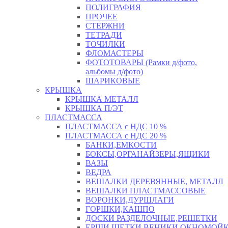
ПОЛИГРАФИЯ
ПРОЧЕЕ
СТЕРЖНИ
ТЕТРАДИ
ТОЧИЛКИ
ФЛОМАСТЕРЫ
ФОТОТОВАРЫ (Рамки д/фото,
альбомы д/фото)
ШАРИКОВЫЕ
КРЫШКА
КРЫШКА МЕТАЛЛ
КРЫШКА П/ЭТ
ПЛАСТМАССА
ПЛАСТМАССА с НДС 10 %
ПЛАСТМАССА с НДС 20 %
БАНКИ,ЕМКОСТИ
БОКСЫ,ОРГАНАЙЗЕРЫ,ЯЩИКИ
ВАЗЫ
ВЕДРА
ВЕШАЛКИ ДЕРЕВЯННЫЕ, МЕТАЛЛ
ВЕШАЛКИ ПЛАСТМАССОВЫЕ
ВОРОНКИ,ДУРШЛАГИ
ГОРШКИ,КАШПО
ДОСКИ РАЗДЕЛОЧНЫЕ,РЕШЕТКИ
ЕРШИ,ЩЕТКИ,ВЕНИКИ,ОКНОМОЙК