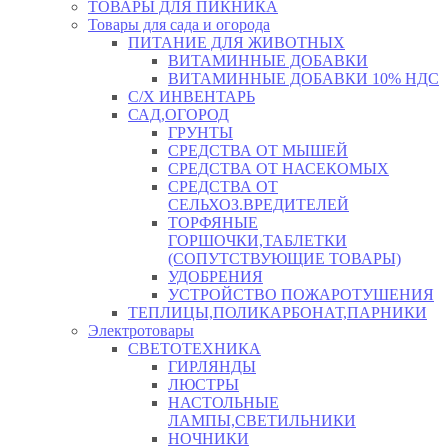
ТОВАРЫ ДЛЯ ПИКНИКА
Товары для сада и огорода
ПИТАНИЕ ДЛЯ ЖИВОТНЫХ
ВИТАМИННЫЕ ДОБАВКИ
ВИТАМИННЫЕ ДОБАВКИ 10% НДС
С/Х ИНВЕНТАРЬ
САД,ОГОРОД
ГРУНТЫ
СРЕДСТВА ОТ МЫШЕЙ
СРЕДСТВА ОТ НАСЕКОМЫХ
СРЕДСТВА ОТ
СЕЛЬХОЗ.ВРЕДИТЕЛЕЙ
ТОРФЯНЫЕ
ГОРШОЧКИ,ТАБЛЕТКИ
(СОПУТСТВУЮЩИЕ ТОВАРЫ)
УДОБРЕНИЯ
УСТРОЙСТВО ПОЖАРОТУШЕНИЯ
ТЕПЛИЦЫ,ПОЛИКАРБОНАТ,ПАРНИКИ
Электротовары
СВЕТОТЕХНИКА
ГИРЛЯНДЫ
ЛЮСТРЫ
НАСТОЛЬНЫЕ
ЛАМПЫ,СВЕТИЛЬНИКИ
НОЧНИКИ