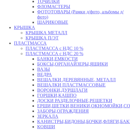
ТОЧИЛКИ
ФЛОМАСТЕРЫ
ФОТОТОВАРЫ (Рамки д/фото, альбомы д/
фото)
ШАРИКОВЫЕ
КРЫШКА
КРЫШКА МЕТАЛЛ
КРЫШКА П/ЭТ
ПЛАСТМАССА
ПЛАСТМАССА с НДС 10 %
ПЛАСТМАССА с НДС 20 %
БАНКИ,ЕМКОСТИ
БОКСЫ,ОРГАНАЙЗЕРЫ,ЯЩИКИ
ВАЗЫ
ВЕДРА
ВЕШАЛКИ ДЕРЕВЯННЫЕ, МЕТАЛЛ
ВЕШАЛКИ ПЛАСТМАССОВЫЕ
ВОРОНКИ,ДУРШЛАГИ
ГОРШКИ,КАШПО
ДОСКИ РАЗДЕЛОЧНЫЕ,РЕШЕТКИ
ЕРШИ,ЩЕТКИ,ВЕНИКИ,ОКНОМОЙКИ,СО
ЗАБОРЫ,ОГРАЖДЕНИЯ
ЗЕРКАЛА
КАНИСТРЫ,БИДОНЫ,БОЧКИ,ФЛЯГИ,БАК
КОВШИ