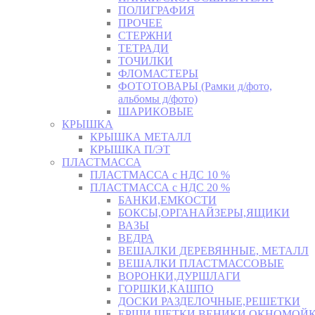
ПОЛИГРАФИЯ
ПРОЧЕЕ
СТЕРЖНИ
ТЕТРАДИ
ТОЧИЛКИ
ФЛОМАСТЕРЫ
ФОТОТОВАРЫ (Рамки д/фото,
альбомы д/фото)
ШАРИКОВЫЕ
КРЫШКА
КРЫШКА МЕТАЛЛ
КРЫШКА П/ЭТ
ПЛАСТМАССА
ПЛАСТМАССА с НДС 10 %
ПЛАСТМАССА с НДС 20 %
БАНКИ,ЕМКОСТИ
БОКСЫ,ОРГАНАЙЗЕРЫ,ЯЩИКИ
ВАЗЫ
ВЕДРА
ВЕШАЛКИ ДЕРЕВЯННЫЕ, МЕТАЛЛ
ВЕШАЛКИ ПЛАСТМАССОВЫЕ
ВОРОНКИ,ДУРШЛАГИ
ГОРШКИ,КАШПО
ДОСКИ РАЗДЕЛОЧНЫЕ,РЕШЕТКИ
ЕРШИ,ЩЕТКИ,ВЕНИКИ,ОКНОМОЙК