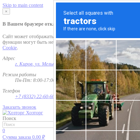
Skip to main content
×
В Вашем браузере отключена поддержка
Cookie
.
Сайт может отображаться некорректно и/или некоторые
функции могут быть недоступны. Рекомендуем включить
Cookie
.
Адрес
г. Киров
,
ул. Мельничная, д. 1
Режим работы
Пн-Пт: 8:00-17:00; Сб - Вс - выходной
Телефон
+7 (8332) 22-60-60
Заказать звонок
Хозторг
Поиск
Найти
0
Сумма заказа
0.00
₽