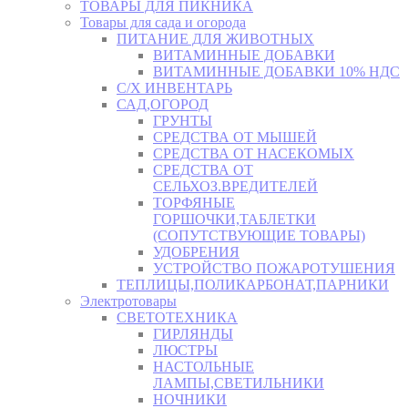
ТОВАРЫ ДЛЯ ПИКНИКА
Товары для сада и огорода
ПИТАНИЕ ДЛЯ ЖИВОТНЫХ
ВИТАМИННЫЕ ДОБАВКИ
ВИТАМИННЫЕ ДОБАВКИ 10% НДС
С/Х ИНВЕНТАРЬ
САД,ОГОРОД
ГРУНТЫ
СРЕДСТВА ОТ МЫШЕЙ
СРЕДСТВА ОТ НАСЕКОМЫХ
СРЕДСТВА ОТ
СЕЛЬХОЗ.ВРЕДИТЕЛЕЙ
ТОРФЯНЫЕ
ГОРШОЧКИ,ТАБЛЕТКИ
(СОПУТСТВУЮЩИЕ ТОВАРЫ)
УДОБРЕНИЯ
УСТРОЙСТВО ПОЖАРОТУШЕНИЯ
ТЕПЛИЦЫ,ПОЛИКАРБОНАТ,ПАРНИКИ
Электротовары
СВЕТОТЕХНИКА
ГИРЛЯНДЫ
ЛЮСТРЫ
НАСТОЛЬНЫЕ
ЛАМПЫ,СВЕТИЛЬНИКИ
НОЧНИКИ