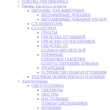
ТОВАРЫ ДЛЯ ПИКНИКА
Товары для сада и огорода
ПИТАНИЕ ДЛЯ ЖИВОТНЫХ
ВИТАМИННЫЕ ДОБАВКИ
ВИТАМИННЫЕ ДОБАВКИ 10% НДС
С/Х ИНВЕНТАРЬ
САД,ОГОРОД
ГРУНТЫ
СРЕДСТВА ОТ МЫШЕЙ
СРЕДСТВА ОТ НАСЕКОМЫХ
СРЕДСТВА ОТ
СЕЛЬХОЗ.ВРЕДИТЕЛЕЙ
ТОРФЯНЫЕ
ГОРШОЧКИ,ТАБЛЕТКИ
(СОПУТСТВУЮЩИЕ ТОВАРЫ)
УДОБРЕНИЯ
УСТРОЙСТВО ПОЖАРОТУШЕНИЯ
ТЕПЛИЦЫ,ПОЛИКАРБОНАТ,ПАРНИКИ
Электротовары
СВЕТОТЕХНИКА
ГИРЛЯНДЫ
ЛЮСТРЫ
НАСТОЛЬНЫЕ
ЛАМПЫ,СВЕТИЛЬНИКИ
НОЧНИКИ