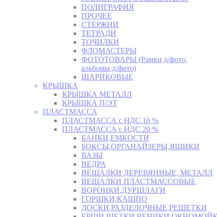
ПОЛИГРАФИЯ
ПРОЧЕЕ
СТЕРЖНИ
ТЕТРАДИ
ТОЧИЛКИ
ФЛОМАСТЕРЫ
ФОТОТОВАРЫ (Рамки д/фото,
альбомы д/фото)
ШАРИКОВЫЕ
КРЫШКА
КРЫШКА МЕТАЛЛ
КРЫШКА П/ЭТ
ПЛАСТМАССА
ПЛАСТМАССА с НДС 10 %
ПЛАСТМАССА с НДС 20 %
БАНКИ,ЕМКОСТИ
БОКСЫ,ОРГАНАЙЗЕРЫ,ЯЩИКИ
ВАЗЫ
ВЕДРА
ВЕШАЛКИ ДЕРЕВЯННЫЕ, МЕТАЛЛ
ВЕШАЛКИ ПЛАСТМАССОВЫЕ
ВОРОНКИ,ДУРШЛАГИ
ГОРШКИ,КАШПО
ДОСКИ РАЗДЕЛОЧНЫЕ,РЕШЕТКИ
ЕРШИ,ЩЕТКИ,ВЕНИКИ,ОКНОМОЙК