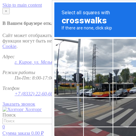
Skip to main content
×
В Вашем браузере отключена поддержка
Cookie
.
Сайт может отображаться некорректно и/или некоторые
функции могут быть недоступны. Рекомендуем включить
Cookie
.
Адрес
г. Киров
,
ул. Мельничная, д. 1
Режим работы
Пн-Пт: 8:00-17:00; Сб - Вс - выходной
Телефон
+7 (8332) 22-60-60
Заказать звонок
Хозторг
Поиск
Найти
0
Сумма заказа
0.00
₽