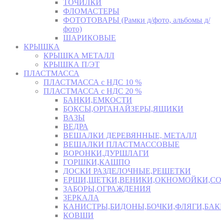
ТОЧИЛКИ
ФЛОМАСТЕРЫ
ФОТОТОВАРЫ (Рамки д/фото, альбомы д/
фото)
ШАРИКОВЫЕ
КРЫШКА
КРЫШКА МЕТАЛЛ
КРЫШКА П/ЭТ
ПЛАСТМАССА
ПЛАСТМАССА с НДС 10 %
ПЛАСТМАССА с НДС 20 %
БАНКИ,ЕМКОСТИ
БОКСЫ,ОРГАНАЙЗЕРЫ,ЯЩИКИ
ВАЗЫ
ВЕДРА
ВЕШАЛКИ ДЕРЕВЯННЫЕ, МЕТАЛЛ
ВЕШАЛКИ ПЛАСТМАССОВЫЕ
ВОРОНКИ,ДУРШЛАГИ
ГОРШКИ,КАШПО
ДОСКИ РАЗДЕЛОЧНЫЕ,РЕШЕТКИ
ЕРШИ,ЩЕТКИ,ВЕНИКИ,ОКНОМОЙКИ,СО
ЗАБОРЫ,ОГРАЖДЕНИЯ
ЗЕРКАЛА
КАНИСТРЫ,БИДОНЫ,БОЧКИ,ФЛЯГИ,БАК
КОВШИ