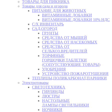
ТОВАРЫ ДЛЯ ПИКНИКА
Товары для сада и огорода
ПИТАНИЕ ДЛЯ ЖИВОТНЫХ
ВИТАМИННЫЕ ДОБАВКИ
ВИТАМИННЫЕ ДОБАВКИ 10% НДС
С/Х ИНВЕНТАРЬ
САД,ОГОРОД
ГРУНТЫ
СРЕДСТВА ОТ МЫШЕЙ
СРЕДСТВА ОТ НАСЕКОМЫХ
СРЕДСТВА ОТ
СЕЛЬХОЗ.ВРЕДИТЕЛЕЙ
ТОРФЯНЫЕ
ГОРШОЧКИ,ТАБЛЕТКИ
(СОПУТСТВУЮЩИЕ ТОВАРЫ)
УДОБРЕНИЯ
УСТРОЙСТВО ПОЖАРОТУШЕНИЯ
ТЕПЛИЦЫ,ПОЛИКАРБОНАТ,ПАРНИКИ
Электротовары
СВЕТОТЕХНИКА
ГИРЛЯНДЫ
ЛЮСТРЫ
НАСТОЛЬНЫЕ
ЛАМПЫ,СВЕТИЛЬНИКИ
НОЧНИКИ