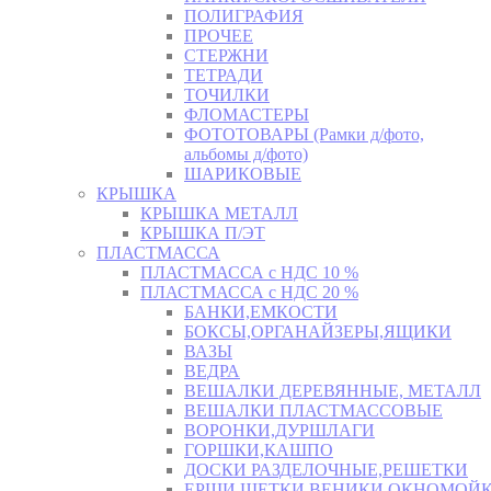
ПОЛИГРАФИЯ
ПРОЧЕЕ
СТЕРЖНИ
ТЕТРАДИ
ТОЧИЛКИ
ФЛОМАСТЕРЫ
ФОТОТОВАРЫ (Рамки д/фото,
альбомы д/фото)
ШАРИКОВЫЕ
КРЫШКА
КРЫШКА МЕТАЛЛ
КРЫШКА П/ЭТ
ПЛАСТМАССА
ПЛАСТМАССА с НДС 10 %
ПЛАСТМАССА с НДС 20 %
БАНКИ,ЕМКОСТИ
БОКСЫ,ОРГАНАЙЗЕРЫ,ЯЩИКИ
ВАЗЫ
ВЕДРА
ВЕШАЛКИ ДЕРЕВЯННЫЕ, МЕТАЛЛ
ВЕШАЛКИ ПЛАСТМАССОВЫЕ
ВОРОНКИ,ДУРШЛАГИ
ГОРШКИ,КАШПО
ДОСКИ РАЗДЕЛОЧНЫЕ,РЕШЕТКИ
ЕРШИ,ЩЕТКИ,ВЕНИКИ,ОКНОМОЙК