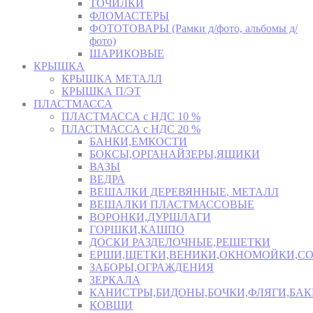
ТОЧИЛКИ
ФЛОМАСТЕРЫ
ФОТОТОВАРЫ (Рамки д/фото, альбомы д/
фото)
ШАРИКОВЫЕ
КРЫШКА
КРЫШКА МЕТАЛЛ
КРЫШКА П/ЭТ
ПЛАСТМАССА
ПЛАСТМАССА с НДС 10 %
ПЛАСТМАССА с НДС 20 %
БАНКИ,ЕМКОСТИ
БОКСЫ,ОРГАНАЙЗЕРЫ,ЯЩИКИ
ВАЗЫ
ВЕДРА
ВЕШАЛКИ ДЕРЕВЯННЫЕ, МЕТАЛЛ
ВЕШАЛКИ ПЛАСТМАССОВЫЕ
ВОРОНКИ,ДУРШЛАГИ
ГОРШКИ,КАШПО
ДОСКИ РАЗДЕЛОЧНЫЕ,РЕШЕТКИ
ЕРШИ,ЩЕТКИ,ВЕНИКИ,ОКНОМОЙКИ,СО
ЗАБОРЫ,ОГРАЖДЕНИЯ
ЗЕРКАЛА
КАНИСТРЫ,БИДОНЫ,БОЧКИ,ФЛЯГИ,БАК
КОВШИ