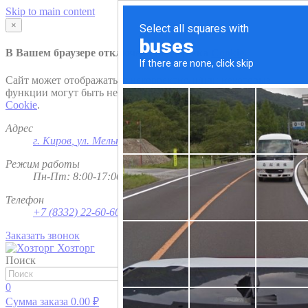
Skip to main content
×
В Вашем браузере отключена поддержка
Cookie
.
Сайт может отображаться некорректно и/или некоторые
функции могут быть недоступны. Рекомендуем включить
Cookie
.
Адрес
г. Киров
,
ул. Мельничная, д. 1
Режим работы
Пн-Пт: 8:00-17:00; Сб - Вс - выходной
Телефон
+7 (8332) 22-60-60
Заказать звонок
Хозторг
Поиск
Найти
0
Сумма заказа
0.00
₽