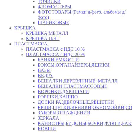
ТОЧИЛКИ
ФЛОМАСТЕРЫ
ФОТОТОВАРЫ (Рамки д/фото, альбомы д/
фото)
ШАРИКОВЫЕ
КРЫШКА
КРЫШКА МЕТАЛЛ
КРЫШКА П/ЭТ
ПЛАСТМАССА
ПЛАСТМАССА с НДС 10 %
ПЛАСТМАССА с НДС 20 %
БАНКИ,ЕМКОСТИ
БОКСЫ,ОРГАНАЙЗЕРЫ,ЯЩИКИ
ВАЗЫ
ВЕДРА
ВЕШАЛКИ ДЕРЕВЯННЫЕ, МЕТАЛЛ
ВЕШАЛКИ ПЛАСТМАССОВЫЕ
ВОРОНКИ,ДУРШЛАГИ
ГОРШКИ,КАШПО
ДОСКИ РАЗДЕЛОЧНЫЕ,РЕШЕТКИ
ЕРШИ,ЩЕТКИ,ВЕНИКИ,ОКНОМОЙКИ,СО
ЗАБОРЫ,ОГРАЖДЕНИЯ
ЗЕРКАЛА
КАНИСТРЫ,БИДОНЫ,БОЧКИ,ФЛЯГИ,БАК
КОВШИ