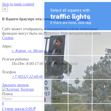
Skip to main content
×
В Вашем браузере отключена поддержка
Cookie
.
Сайт может отображаться некорректно и/или некоторые
функции могут быть недоступны. Рекомендуем включить
Cookie
.
Адрес
г. Киров
,
ул. Мельничная, д. 1
Режим работы
Пн-Пт: 8:00-17:00; Сб - Вс - выходной
Телефон
+7 (8332) 22-60-60
Заказать звонок
Хозторг
Поиск
Найти
0
Сумма заказа
0.00
₽