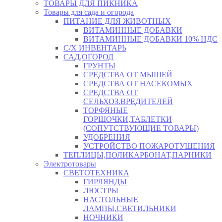
ТОВАРЫ ДЛЯ ПИКНИКА
Товары для сада и огорода
ПИТАНИЕ ДЛЯ ЖИВОТНЫХ
ВИТАМИННЫЕ ДОБАВКИ
ВИТАМИННЫЕ ДОБАВКИ 10% НДС
С/Х ИНВЕНТАРЬ
САД,ОГОРОД
ГРУНТЫ
СРЕДСТВА ОТ МЫШЕЙ
СРЕДСТВА ОТ НАСЕКОМЫХ
СРЕДСТВА ОТ
СЕЛЬХОЗ.ВРЕДИТЕЛЕЙ
ТОРФЯНЫЕ
ГОРШОЧКИ,ТАБЛЕТКИ
(СОПУТСТВУЮЩИЕ ТОВАРЫ)
УДОБРЕНИЯ
УСТРОЙСТВО ПОЖАРОТУШЕНИЯ
ТЕПЛИЦЫ,ПОЛИКАРБОНАТ,ПАРНИКИ
Электротовары
СВЕТОТЕХНИКА
ГИРЛЯНДЫ
ЛЮСТРЫ
НАСТОЛЬНЫЕ
ЛАМПЫ,СВЕТИЛЬНИКИ
НОЧНИКИ