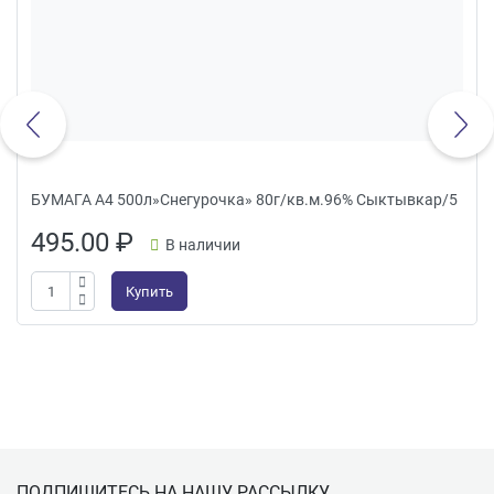
БУМАГА А4 500л»Снегурочка» 80г/кв.м.96% Сыктывкар/5
495.00
₽
В наличии
Купить
Подвал
ПОДПИШИТЕСЬ НА НАШУ РАССЫЛКУ