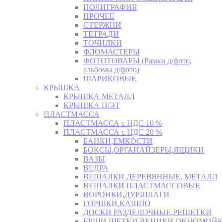
ПОЛИГРАФИЯ
ПРОЧЕЕ
СТЕРЖНИ
ТЕТРАДИ
ТОЧИЛКИ
ФЛОМАСТЕРЫ
ФОТОТОВАРЫ (Рамки д/фото,
альбомы д/фото)
ШАРИКОВЫЕ
КРЫШКА
КРЫШКА МЕТАЛЛ
КРЫШКА П/ЭТ
ПЛАСТМАССА
ПЛАСТМАССА с НДС 10 %
ПЛАСТМАССА с НДС 20 %
БАНКИ,ЕМКОСТИ
БОКСЫ,ОРГАНАЙЗЕРЫ,ЯЩИКИ
ВАЗЫ
ВЕДРА
ВЕШАЛКИ ДЕРЕВЯННЫЕ, МЕТАЛЛ
ВЕШАЛКИ ПЛАСТМАССОВЫЕ
ВОРОНКИ,ДУРШЛАГИ
ГОРШКИ,КАШПО
ДОСКИ РАЗДЕЛОЧНЫЕ,РЕШЕТКИ
ЕРШИ,ЩЕТКИ,ВЕНИКИ,ОКНОМОЙК