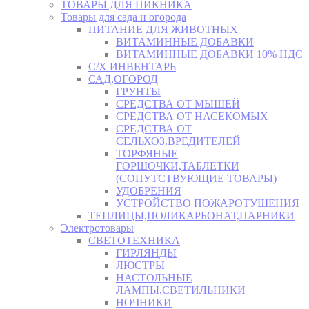
ТОВАРЫ ДЛЯ ПИКНИКА
Товары для сада и огорода
ПИТАНИЕ ДЛЯ ЖИВОТНЫХ
ВИТАМИННЫЕ ДОБАВКИ
ВИТАМИННЫЕ ДОБАВКИ 10% НДС
С/Х ИНВЕНТАРЬ
САД,ОГОРОД
ГРУНТЫ
СРЕДСТВА ОТ МЫШЕЙ
СРЕДСТВА ОТ НАСЕКОМЫХ
СРЕДСТВА ОТ
СЕЛЬХОЗ.ВРЕДИТЕЛЕЙ
ТОРФЯНЫЕ
ГОРШОЧКИ,ТАБЛЕТКИ
(СОПУТСТВУЮЩИЕ ТОВАРЫ)
УДОБРЕНИЯ
УСТРОЙСТВО ПОЖАРОТУШЕНИЯ
ТЕПЛИЦЫ,ПОЛИКАРБОНАТ,ПАРНИКИ
Электротовары
СВЕТОТЕХНИКА
ГИРЛЯНДЫ
ЛЮСТРЫ
НАСТОЛЬНЫЕ
ЛАМПЫ,СВЕТИЛЬНИКИ
НОЧНИКИ