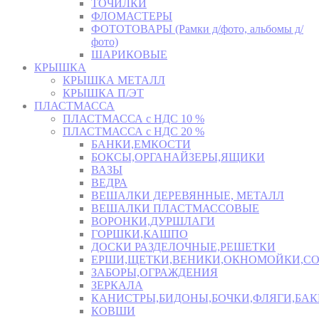
ТОЧИЛКИ
ФЛОМАСТЕРЫ
ФОТОТОВАРЫ (Рамки д/фото, альбомы д/
фото)
ШАРИКОВЫЕ
КРЫШКА
КРЫШКА МЕТАЛЛ
КРЫШКА П/ЭТ
ПЛАСТМАССА
ПЛАСТМАССА с НДС 10 %
ПЛАСТМАССА с НДС 20 %
БАНКИ,ЕМКОСТИ
БОКСЫ,ОРГАНАЙЗЕРЫ,ЯЩИКИ
ВАЗЫ
ВЕДРА
ВЕШАЛКИ ДЕРЕВЯННЫЕ, МЕТАЛЛ
ВЕШАЛКИ ПЛАСТМАССОВЫЕ
ВОРОНКИ,ДУРШЛАГИ
ГОРШКИ,КАШПО
ДОСКИ РАЗДЕЛОЧНЫЕ,РЕШЕТКИ
ЕРШИ,ЩЕТКИ,ВЕНИКИ,ОКНОМОЙКИ,СО
ЗАБОРЫ,ОГРАЖДЕНИЯ
ЗЕРКАЛА
КАНИСТРЫ,БИДОНЫ,БОЧКИ,ФЛЯГИ,БАК
КОВШИ