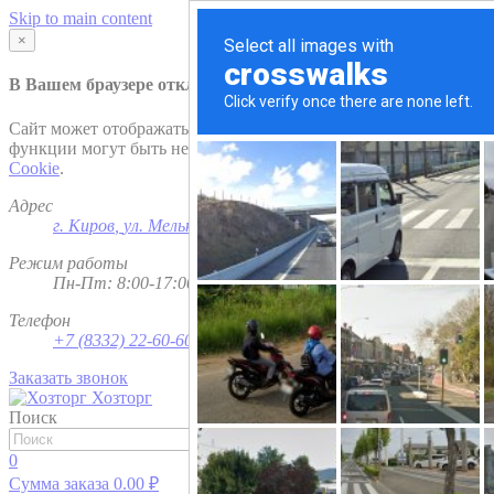
Skip to main content
×
В Вашем браузере отключена поддержка
Cookie
.
Сайт может отображаться некорректно и/или некоторые
функции могут быть недоступны. Рекомендуем включить
Cookie
.
Адрес
г. Киров
,
ул. Мельничная, д. 1
Режим работы
Пн-Пт: 8:00-17:00; Сб - Вс - выходной
Телефон
+7 (8332) 22-60-60
Заказать звонок
Хозторг
Поиск
Найти
0
Сумма заказа
0.00
₽