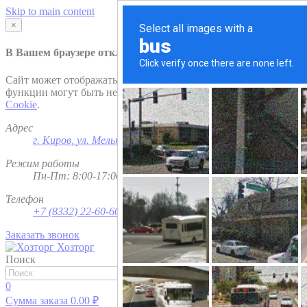
Skip to main content
×
В Вашем браузере отключена поддержка
Cookie
.
Сайт может отображаться некорректно и/или некоторые
функции могут быть недоступны. Рекомендуем включить
Cookie
.
Адрес
г. Киров
,
ул. Мельничная, д. 1
Режим работы
Пн-Пт: 8:00-17:00; Сб - Вс - выходной
Телефон
+7 (8332) 22-60-60
Заказать звонок
Хозторг
Поиск
Найти
0
Сумма заказа
0.00
₽