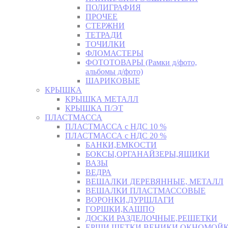
ПОЛИГРАФИЯ
ПРОЧЕЕ
СТЕРЖНИ
ТЕТРАДИ
ТОЧИЛКИ
ФЛОМАСТЕРЫ
ФОТОТОВАРЫ (Рамки д/фото,
альбомы д/фото)
ШАРИКОВЫЕ
КРЫШКА
КРЫШКА МЕТАЛЛ
КРЫШКА П/ЭТ
ПЛАСТМАССА
ПЛАСТМАССА с НДС 10 %
ПЛАСТМАССА с НДС 20 %
БАНКИ,ЕМКОСТИ
БОКСЫ,ОРГАНАЙЗЕРЫ,ЯЩИКИ
ВАЗЫ
ВЕДРА
ВЕШАЛКИ ДЕРЕВЯННЫЕ, МЕТАЛЛ
ВЕШАЛКИ ПЛАСТМАССОВЫЕ
ВОРОНКИ,ДУРШЛАГИ
ГОРШКИ,КАШПО
ДОСКИ РАЗДЕЛОЧНЫЕ,РЕШЕТКИ
ЕРШИ,ЩЕТКИ,ВЕНИКИ,ОКНОМОЙК