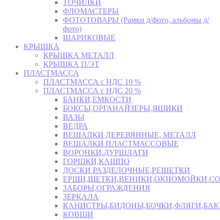
ТОЧИЛКИ
ФЛОМАСТЕРЫ
ФОТОТОВАРЫ (Рамки д/фото, альбомы д/
фото)
ШАРИКОВЫЕ
КРЫШКА
КРЫШКА МЕТАЛЛ
КРЫШКА П/ЭТ
ПЛАСТМАССА
ПЛАСТМАССА с НДС 10 %
ПЛАСТМАССА с НДС 20 %
БАНКИ,ЕМКОСТИ
БОКСЫ,ОРГАНАЙЗЕРЫ,ЯЩИКИ
ВАЗЫ
ВЕДРА
ВЕШАЛКИ ДЕРЕВЯННЫЕ, МЕТАЛЛ
ВЕШАЛКИ ПЛАСТМАССОВЫЕ
ВОРОНКИ,ДУРШЛАГИ
ГОРШКИ,КАШПО
ДОСКИ РАЗДЕЛОЧНЫЕ,РЕШЕТКИ
ЕРШИ,ЩЕТКИ,ВЕНИКИ,ОКНОМОЙКИ,СО
ЗАБОРЫ,ОГРАЖДЕНИЯ
ЗЕРКАЛА
КАНИСТРЫ,БИДОНЫ,БОЧКИ,ФЛЯГИ,БАК
КОВШИ