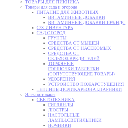
ТОВАРЫ ДЛЯ ПИКНИКА
Товары для сада и огорода
ПИТАНИЕ ДЛЯ ЖИВОТНЫХ
ВИТАМИННЫЕ ДОБАВКИ
ВИТАМИННЫЕ ДОБАВКИ 10% НДС
С/Х ИНВЕНТАРЬ
САД,ОГОРОД
ГРУНТЫ
СРЕДСТВА ОТ МЫШЕЙ
СРЕДСТВА ОТ НАСЕКОМЫХ
СРЕДСТВА ОТ
СЕЛЬХОЗ.ВРЕДИТЕЛЕЙ
ТОРФЯНЫЕ
ГОРШОЧКИ,ТАБЛЕТКИ
(СОПУТСТВУЮЩИЕ ТОВАРЫ)
УДОБРЕНИЯ
УСТРОЙСТВО ПОЖАРОТУШЕНИЯ
ТЕПЛИЦЫ,ПОЛИКАРБОНАТ,ПАРНИКИ
Электротовары
СВЕТОТЕХНИКА
ГИРЛЯНДЫ
ЛЮСТРЫ
НАСТОЛЬНЫЕ
ЛАМПЫ,СВЕТИЛЬНИКИ
НОЧНИКИ