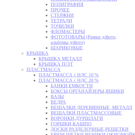
ПОЛИГРАФИЯ
ПРОЧЕЕ
СТЕРЖНИ
ТЕТРАДИ
ТОЧИЛКИ
ФЛОМАСТЕРЫ
ФОТОТОВАРЫ (Рамки д/фото,
альбомы д/фото)
ШАРИКОВЫЕ
КРЫШКА
КРЫШКА МЕТАЛЛ
КРЫШКА П/ЭТ
ПЛАСТМАССА
ПЛАСТМАССА с НДС 10 %
ПЛАСТМАССА с НДС 20 %
БАНКИ,ЕМКОСТИ
БОКСЫ,ОРГАНАЙЗЕРЫ,ЯЩИКИ
ВАЗЫ
ВЕДРА
ВЕШАЛКИ ДЕРЕВЯННЫЕ, МЕТАЛЛ
ВЕШАЛКИ ПЛАСТМАССОВЫЕ
ВОРОНКИ,ДУРШЛАГИ
ГОРШКИ,КАШПО
ДОСКИ РАЗДЕЛОЧНЫЕ,РЕШЕТКИ
ЕРШИ,ЩЕТКИ,ВЕНИКИ,ОКНОМОЙК