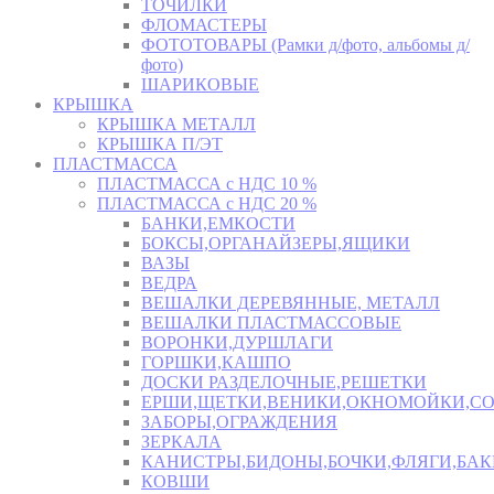
ТОЧИЛКИ
ФЛОМАСТЕРЫ
ФОТОТОВАРЫ (Рамки д/фото, альбомы д/
фото)
ШАРИКОВЫЕ
КРЫШКА
КРЫШКА МЕТАЛЛ
КРЫШКА П/ЭТ
ПЛАСТМАССА
ПЛАСТМАССА с НДС 10 %
ПЛАСТМАССА с НДС 20 %
БАНКИ,ЕМКОСТИ
БОКСЫ,ОРГАНАЙЗЕРЫ,ЯЩИКИ
ВАЗЫ
ВЕДРА
ВЕШАЛКИ ДЕРЕВЯННЫЕ, МЕТАЛЛ
ВЕШАЛКИ ПЛАСТМАССОВЫЕ
ВОРОНКИ,ДУРШЛАГИ
ГОРШКИ,КАШПО
ДОСКИ РАЗДЕЛОЧНЫЕ,РЕШЕТКИ
ЕРШИ,ЩЕТКИ,ВЕНИКИ,ОКНОМОЙКИ,СО
ЗАБОРЫ,ОГРАЖДЕНИЯ
ЗЕРКАЛА
КАНИСТРЫ,БИДОНЫ,БОЧКИ,ФЛЯГИ,БАК
КОВШИ