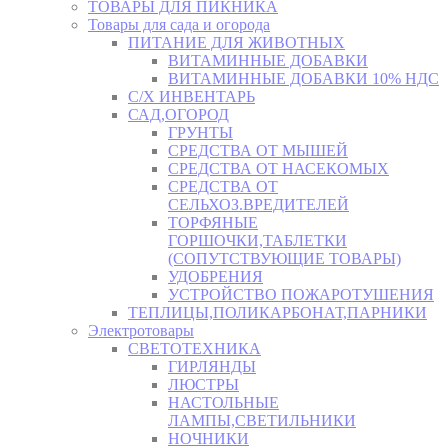
ТОВАРЫ ДЛЯ ПИКНИКА
Товары для сада и огорода
ПИТАНИЕ ДЛЯ ЖИВОТНЫХ
ВИТАМИННЫЕ ДОБАВКИ
ВИТАМИННЫЕ ДОБАВКИ 10% НДС
С/Х ИНВЕНТАРЬ
САД,ОГОРОД
ГРУНТЫ
СРЕДСТВА ОТ МЫШЕЙ
СРЕДСТВА ОТ НАСЕКОМЫХ
СРЕДСТВА ОТ
СЕЛЬХОЗ.ВРЕДИТЕЛЕЙ
ТОРФЯНЫЕ
ГОРШОЧКИ,ТАБЛЕТКИ
(СОПУТСТВУЮЩИЕ ТОВАРЫ)
УДОБРЕНИЯ
УСТРОЙСТВО ПОЖАРОТУШЕНИЯ
ТЕПЛИЦЫ,ПОЛИКАРБОНАТ,ПАРНИКИ
Электротовары
СВЕТОТЕХНИКА
ГИРЛЯНДЫ
ЛЮСТРЫ
НАСТОЛЬНЫЕ
ЛАМПЫ,СВЕТИЛЬНИКИ
НОЧНИКИ