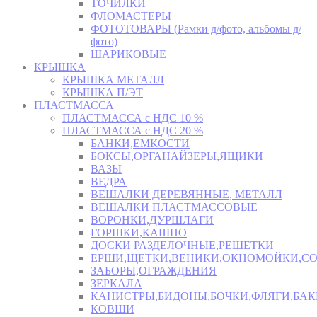
ТОЧИЛКИ
ФЛОМАСТЕРЫ
ФОТОТОВАРЫ (Рамки д/фото, альбомы д/
фото)
ШАРИКОВЫЕ
КРЫШКА
КРЫШКА МЕТАЛЛ
КРЫШКА П/ЭТ
ПЛАСТМАССА
ПЛАСТМАССА с НДС 10 %
ПЛАСТМАССА с НДС 20 %
БАНКИ,ЕМКОСТИ
БОКСЫ,ОРГАНАЙЗЕРЫ,ЯЩИКИ
ВАЗЫ
ВЕДРА
ВЕШАЛКИ ДЕРЕВЯННЫЕ, МЕТАЛЛ
ВЕШАЛКИ ПЛАСТМАССОВЫЕ
ВОРОНКИ,ДУРШЛАГИ
ГОРШКИ,КАШПО
ДОСКИ РАЗДЕЛОЧНЫЕ,РЕШЕТКИ
ЕРШИ,ЩЕТКИ,ВЕНИКИ,ОКНОМОЙКИ,СО
ЗАБОРЫ,ОГРАЖДЕНИЯ
ЗЕРКАЛА
КАНИСТРЫ,БИДОНЫ,БОЧКИ,ФЛЯГИ,БАК
КОВШИ