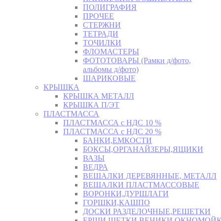
ПОЛИГРАФИЯ
ПРОЧЕЕ
СТЕРЖНИ
ТЕТРАДИ
ТОЧИЛКИ
ФЛОМАСТЕРЫ
ФОТОТОВАРЫ (Рамки д/фото,
альбомы д/фото)
ШАРИКОВЫЕ
КРЫШКА
КРЫШКА МЕТАЛЛ
КРЫШКА П/ЭТ
ПЛАСТМАССА
ПЛАСТМАССА с НДС 10 %
ПЛАСТМАССА с НДС 20 %
БАНКИ,ЕМКОСТИ
БОКСЫ,ОРГАНАЙЗЕРЫ,ЯЩИКИ
ВАЗЫ
ВЕДРА
ВЕШАЛКИ ДЕРЕВЯННЫЕ, МЕТАЛЛ
ВЕШАЛКИ ПЛАСТМАССОВЫЕ
ВОРОНКИ,ДУРШЛАГИ
ГОРШКИ,КАШПО
ДОСКИ РАЗДЕЛОЧНЫЕ,РЕШЕТКИ
ЕРШИ,ЩЕТКИ,ВЕНИКИ,ОКНОМОЙК