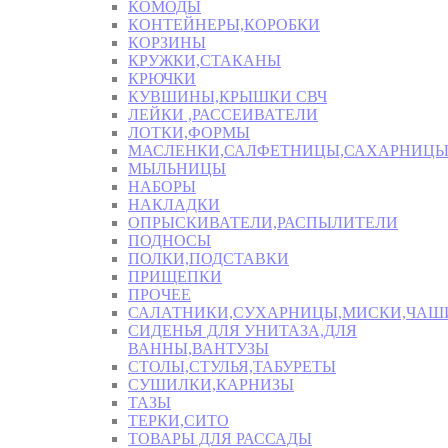
КОМОДЫ
КОНТЕЙНЕРЫ,КОРОБКИ
КОРЗИНЫ
КРУЖКИ,СТАКАНЫ
КРЮЧКИ
КУВШИНЫ,КРЫШКИ СВЧ
ЛЕЙКИ ,РАССЕИВАТЕЛИ
ЛОТКИ,ФОРМЫ
МАСЛЕНКИ,САЛФЕТНИЦЫ,САХАРНИЦ
МЫЛЬНИЦЫ
НАБОРЫ
НАКЛАДКИ
ОПРЫСКИВАТЕЛИ,РАСПЫЛИТЕЛИ
ПОДНОСЫ
ПОЛКИ,ПОДСТАВКИ
ПРИЩЕПКИ
ПРОЧЕЕ
САЛАТНИКИ,СУХАРНИЦЫ,МИСКИ,ЧА
СИДЕНЬЯ ДЛЯ УНИТАЗА,ДЛЯ
ВАННЫ,ВАНТУЗЫ
СТОЛЫ,СТУЛЬЯ,ТАБУРЕТЫ
СУШИЛКИ,КАРНИЗЫ
ТАЗЫ
ТЕРКИ,СИТО
ТОВАРЫ ДЛЯ РАССАДЫ