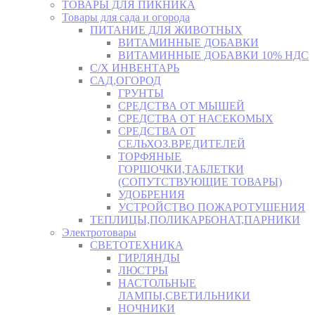
ТОВАРЫ ДЛЯ ПИКНИКА
Товары для сада и огорода
ПИТАНИЕ ДЛЯ ЖИВОТНЫХ
ВИТАМИННЫЕ ДОБАВКИ
ВИТАМИННЫЕ ДОБАВКИ 10% НДС
С/Х ИНВЕНТАРЬ
САД,ОГОРОД
ГРУНТЫ
СРЕДСТВА ОТ МЫШЕЙ
СРЕДСТВА ОТ НАСЕКОМЫХ
СРЕДСТВА ОТ
СЕЛЬХОЗ.ВРЕДИТЕЛЕЙ
ТОРФЯНЫЕ
ГОРШОЧКИ,ТАБЛЕТКИ
(СОПУТСТВУЮЩИЕ ТОВАРЫ)
УДОБРЕНИЯ
УСТРОЙСТВО ПОЖАРОТУШЕНИЯ
ТЕПЛИЦЫ,ПОЛИКАРБОНАТ,ПАРНИКИ
Электротовары
СВЕТОТЕХНИКА
ГИРЛЯНДЫ
ЛЮСТРЫ
НАСТОЛЬНЫЕ
ЛАМПЫ,СВЕТИЛЬНИКИ
НОЧНИКИ