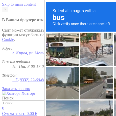
Skip to main content
×
В Вашем браузере отключена поддержка
Cookie
.
Сайт может отображаться некорректно и/или некоторые
функции могут быть недоступны. Рекомендуем включить
Cookie
.
Адрес
г. Киров
,
ул. Мельничная, д. 1
Режим работы
Пн-Пт: 8:00-17:00; Сб - Вс - выходной
Телефон
+7 (8332) 22-60-60
Заказать звонок
Хозторг
Поиск
Найти
0
Сумма заказа
0.00
₽