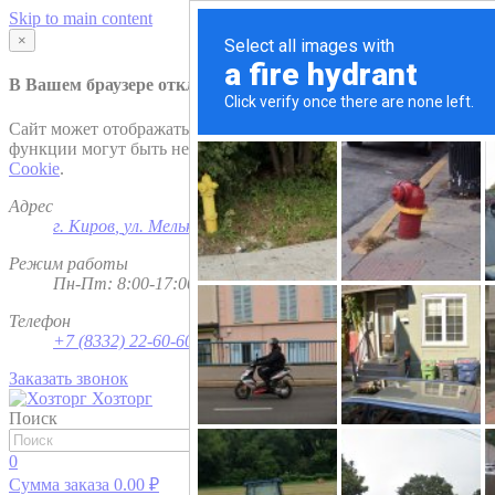
Skip to main content
×
В Вашем браузере отключена поддержка
Cookie
.
Сайт может отображаться некорректно и/или некоторые
функции могут быть недоступны. Рекомендуем включить
Cookie
.
Адрес
г. Киров
,
ул. Мельничная, д. 1
Режим работы
Пн-Пт: 8:00-17:00; Сб - Вс - выходной
Телефон
+7 (8332) 22-60-60
Заказать звонок
Хозторг
Поиск
Найти
0
Сумма заказа
0.00
₽