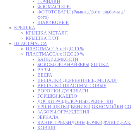
ТОЧИЛКИ
ФЛОМАСТЕРЫ
ФОТОТОВАРЫ (Рамки д/фото, альбомы д/
фото)
ШАРИКОВЫЕ
КРЫШКА
КРЫШКА МЕТАЛЛ
КРЫШКА П/ЭТ
ПЛАСТМАССА
ПЛАСТМАССА с НДС 10 %
ПЛАСТМАССА с НДС 20 %
БАНКИ,ЕМКОСТИ
БОКСЫ,ОРГАНАЙЗЕРЫ,ЯЩИКИ
ВАЗЫ
ВЕДРА
ВЕШАЛКИ ДЕРЕВЯННЫЕ, МЕТАЛЛ
ВЕШАЛКИ ПЛАСТМАССОВЫЕ
ВОРОНКИ,ДУРШЛАГИ
ГОРШКИ,КАШПО
ДОСКИ РАЗДЕЛОЧНЫЕ,РЕШЕТКИ
ЕРШИ,ЩЕТКИ,ВЕНИКИ,ОКНОМОЙКИ,СО
ЗАБОРЫ,ОГРАЖДЕНИЯ
ЗЕРКАЛА
КАНИСТРЫ,БИДОНЫ,БОЧКИ,ФЛЯГИ,БАК
КОВШИ