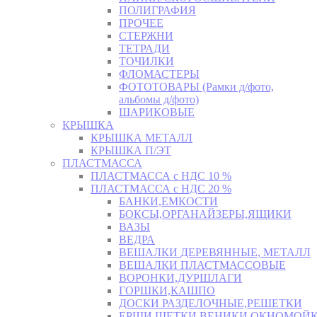
ПОЛИГРАФИЯ
ПРОЧЕЕ
СТЕРЖНИ
ТЕТРАДИ
ТОЧИЛКИ
ФЛОМАСТЕРЫ
ФОТОТОВАРЫ (Рамки д/фото,
альбомы д/фото)
ШАРИКОВЫЕ
КРЫШКА
КРЫШКА МЕТАЛЛ
КРЫШКА П/ЭТ
ПЛАСТМАССА
ПЛАСТМАССА с НДС 10 %
ПЛАСТМАССА с НДС 20 %
БАНКИ,ЕМКОСТИ
БОКСЫ,ОРГАНАЙЗЕРЫ,ЯЩИКИ
ВАЗЫ
ВЕДРА
ВЕШАЛКИ ДЕРЕВЯННЫЕ, МЕТАЛЛ
ВЕШАЛКИ ПЛАСТМАССОВЫЕ
ВОРОНКИ,ДУРШЛАГИ
ГОРШКИ,КАШПО
ДОСКИ РАЗДЕЛОЧНЫЕ,РЕШЕТКИ
ЕРШИ,ЩЕТКИ,ВЕНИКИ,ОКНОМОЙК