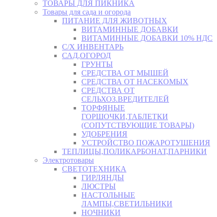
ТОВАРЫ ДЛЯ ПИКНИКА
Товары для сада и огорода
ПИТАНИЕ ДЛЯ ЖИВОТНЫХ
ВИТАМИННЫЕ ДОБАВКИ
ВИТАМИННЫЕ ДОБАВКИ 10% НДС
С/Х ИНВЕНТАРЬ
САД,ОГОРОД
ГРУНТЫ
СРЕДСТВА ОТ МЫШЕЙ
СРЕДСТВА ОТ НАСЕКОМЫХ
СРЕДСТВА ОТ
СЕЛЬХОЗ.ВРЕДИТЕЛЕЙ
ТОРФЯНЫЕ
ГОРШОЧКИ,ТАБЛЕТКИ
(СОПУТСТВУЮЩИЕ ТОВАРЫ)
УДОБРЕНИЯ
УСТРОЙСТВО ПОЖАРОТУШЕНИЯ
ТЕПЛИЦЫ,ПОЛИКАРБОНАТ,ПАРНИКИ
Электротовары
СВЕТОТЕХНИКА
ГИРЛЯНДЫ
ЛЮСТРЫ
НАСТОЛЬНЫЕ
ЛАМПЫ,СВЕТИЛЬНИКИ
НОЧНИКИ