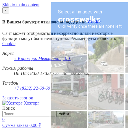
Skip to main content
×
В Вашем браузере отключена поддержка
Cookie
.
Сайт может отображаться некорректно и/или некоторые
функции могут быть недоступны. Рекомендуем включить
Cookie
.
Адрес
г. Киров
,
ул. Мельничная, д. 1
Режим работы
Пн-Пт: 8:00-17:00; Сб - Вс - выходной
Телефон
+7 (8332) 22-60-60
Заказать звонок
Хозторг
Поиск
Найти
0
Сумма заказа
0.00
₽