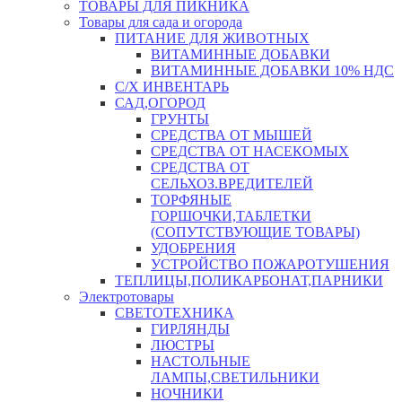
ТОВАРЫ ДЛЯ ПИКНИКА
Товары для сада и огорода
ПИТАНИЕ ДЛЯ ЖИВОТНЫХ
ВИТАМИННЫЕ ДОБАВКИ
ВИТАМИННЫЕ ДОБАВКИ 10% НДС
С/Х ИНВЕНТАРЬ
САД,ОГОРОД
ГРУНТЫ
СРЕДСТВА ОТ МЫШЕЙ
СРЕДСТВА ОТ НАСЕКОМЫХ
СРЕДСТВА ОТ
СЕЛЬХОЗ.ВРЕДИТЕЛЕЙ
ТОРФЯНЫЕ
ГОРШОЧКИ,ТАБЛЕТКИ
(СОПУТСТВУЮЩИЕ ТОВАРЫ)
УДОБРЕНИЯ
УСТРОЙСТВО ПОЖАРОТУШЕНИЯ
ТЕПЛИЦЫ,ПОЛИКАРБОНАТ,ПАРНИКИ
Электротовары
СВЕТОТЕХНИКА
ГИРЛЯНДЫ
ЛЮСТРЫ
НАСТОЛЬНЫЕ
ЛАМПЫ,СВЕТИЛЬНИКИ
НОЧНИКИ