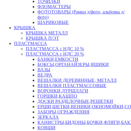
ТОЧИЛКИ
ФЛОМАСТЕРЫ
ФОТОТОВАРЫ (Рамки д/фото, альбомы д/
фото)
ШАРИКОВЫЕ
КРЫШКА
КРЫШКА МЕТАЛЛ
КРЫШКА П/ЭТ
ПЛАСТМАССА
ПЛАСТМАССА с НДС 10 %
ПЛАСТМАССА с НДС 20 %
БАНКИ,ЕМКОСТИ
БОКСЫ,ОРГАНАЙЗЕРЫ,ЯЩИКИ
ВАЗЫ
ВЕДРА
ВЕШАЛКИ ДЕРЕВЯННЫЕ, МЕТАЛЛ
ВЕШАЛКИ ПЛАСТМАССОВЫЕ
ВОРОНКИ,ДУРШЛАГИ
ГОРШКИ,КАШПО
ДОСКИ РАЗДЕЛОЧНЫЕ,РЕШЕТКИ
ЕРШИ,ЩЕТКИ,ВЕНИКИ,ОКНОМОЙКИ,СО
ЗАБОРЫ,ОГРАЖДЕНИЯ
ЗЕРКАЛА
КАНИСТРЫ,БИДОНЫ,БОЧКИ,ФЛЯГИ,БАК
КОВШИ