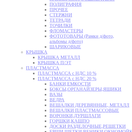
ПОЛИГРАФИЯ
ПРОЧЕЕ
СТЕРЖНИ
ТЕТРАДИ
ТОЧИЛКИ
ФЛОМАСТЕРЫ
ФОТОТОВАРЫ (Рамки д/фото,
альбомы д/фото)
ШАРИКОВЫЕ
КРЫШКА
КРЫШКА МЕТАЛЛ
КРЫШКА П/ЭТ
ПЛАСТМАССА
ПЛАСТМАССА с НДС 10 %
ПЛАСТМАССА с НДС 20 %
БАНКИ,ЕМКОСТИ
БОКСЫ,ОРГАНАЙЗЕРЫ,ЯЩИКИ
ВАЗЫ
ВЕДРА
ВЕШАЛКИ ДЕРЕВЯННЫЕ, МЕТАЛЛ
ВЕШАЛКИ ПЛАСТМАССОВЫЕ
ВОРОНКИ,ДУРШЛАГИ
ГОРШКИ,КАШПО
ДОСКИ РАЗДЕЛОЧНЫЕ,РЕШЕТКИ
ЕРШИ,ЩЕТКИ,ВЕНИКИ,ОКНОМОЙК