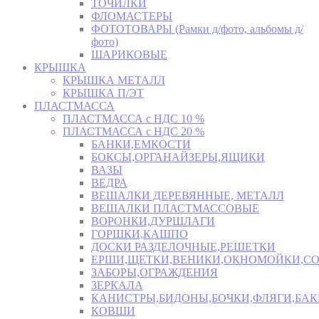
ТОЧИЛКИ
ФЛОМАСТЕРЫ
ФОТОТОВАРЫ (Рамки д/фото, альбомы д/
фото)
ШАРИКОВЫЕ
КРЫШКА
КРЫШКА МЕТАЛЛ
КРЫШКА П/ЭТ
ПЛАСТМАССА
ПЛАСТМАССА с НДС 10 %
ПЛАСТМАССА с НДС 20 %
БАНКИ,ЕМКОСТИ
БОКСЫ,ОРГАНАЙЗЕРЫ,ЯЩИКИ
ВАЗЫ
ВЕДРА
ВЕШАЛКИ ДЕРЕВЯННЫЕ, МЕТАЛЛ
ВЕШАЛКИ ПЛАСТМАССОВЫЕ
ВОРОНКИ,ДУРШЛАГИ
ГОРШКИ,КАШПО
ДОСКИ РАЗДЕЛОЧНЫЕ,РЕШЕТКИ
ЕРШИ,ЩЕТКИ,ВЕНИКИ,ОКНОМОЙКИ,СО
ЗАБОРЫ,ОГРАЖДЕНИЯ
ЗЕРКАЛА
КАНИСТРЫ,БИДОНЫ,БОЧКИ,ФЛЯГИ,БАК
КОВШИ