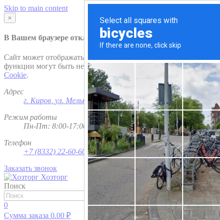
Skip to main content
×
В Вашем браузере отключена поддержка
Cookie
.
Сайт может отображаться некорректно и/или некоторые
функции могут быть недоступны. Рекомендуем включить
Cookie
.
Адрес
г. Киров
,
ул. Мельничная, д. 1
Режим работы
Пн-Пт: 8:00-17:00; Сб - Вс - выходной
Телефон
+7 (8332) 22-60-60
Заказать звонок
Хозторг
Поиск
Найти
0
Сумма заказа
0.00
₽