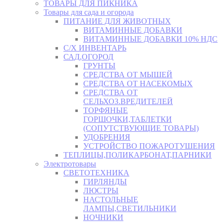
ТОВАРЫ ДЛЯ ПИКНИКА
Товары для сада и огорода
ПИТАНИЕ ДЛЯ ЖИВОТНЫХ
ВИТАМИННЫЕ ДОБАВКИ
ВИТАМИННЫЕ ДОБАВКИ 10% НДС
С/Х ИНВЕНТАРЬ
САД,ОГОРОД
ГРУНТЫ
СРЕДСТВА ОТ МЫШЕЙ
СРЕДСТВА ОТ НАСЕКОМЫХ
СРЕДСТВА ОТ
СЕЛЬХОЗ.ВРЕДИТЕЛЕЙ
ТОРФЯНЫЕ
ГОРШОЧКИ,ТАБЛЕТКИ
(СОПУТСТВУЮЩИЕ ТОВАРЫ)
УДОБРЕНИЯ
УСТРОЙСТВО ПОЖАРОТУШЕНИЯ
ТЕПЛИЦЫ,ПОЛИКАРБОНАТ,ПАРНИКИ
Электротовары
СВЕТОТЕХНИКА
ГИРЛЯНДЫ
ЛЮСТРЫ
НАСТОЛЬНЫЕ
ЛАМПЫ,СВЕТИЛЬНИКИ
НОЧНИКИ