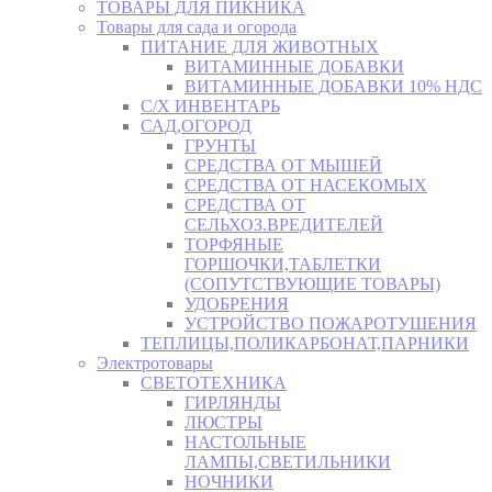
ТОВАРЫ ДЛЯ ПИКНИКА
Товары для сада и огорода
ПИТАНИЕ ДЛЯ ЖИВОТНЫХ
ВИТАМИННЫЕ ДОБАВКИ
ВИТАМИННЫЕ ДОБАВКИ 10% НДС
С/Х ИНВЕНТАРЬ
САД,ОГОРОД
ГРУНТЫ
СРЕДСТВА ОТ МЫШЕЙ
СРЕДСТВА ОТ НАСЕКОМЫХ
СРЕДСТВА ОТ
СЕЛЬХОЗ.ВРЕДИТЕЛЕЙ
ТОРФЯНЫЕ
ГОРШОЧКИ,ТАБЛЕТКИ
(СОПУТСТВУЮЩИЕ ТОВАРЫ)
УДОБРЕНИЯ
УСТРОЙСТВО ПОЖАРОТУШЕНИЯ
ТЕПЛИЦЫ,ПОЛИКАРБОНАТ,ПАРНИКИ
Электротовары
СВЕТОТЕХНИКА
ГИРЛЯНДЫ
ЛЮСТРЫ
НАСТОЛЬНЫЕ
ЛАМПЫ,СВЕТИЛЬНИКИ
НОЧНИКИ