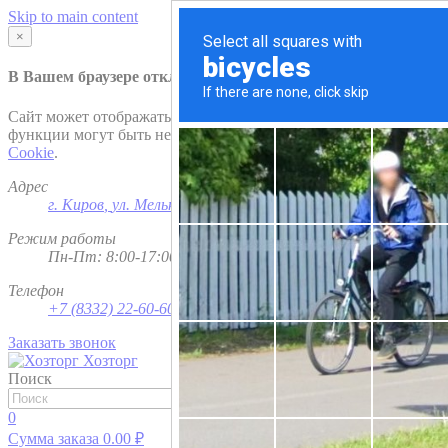
Skip to main content
×
В Вашем браузере отключена поддержка
Cookie
.
Сайт может отображаться некорректно и/или некоторые
функции могут быть недоступны. Рекомендуем включить
Cookie
.
Адрес
г. Киров
,
ул. Мельничная, д. 1
Режим работы
Пн-Пт: 8:00-17:00; Сб - Вс - выходной
Телефон
+7 (8332) 22-60-60
Заказать звонок
Хозторг
Поиск
Найти
0
Сумма заказа
0.00
₽