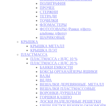
ПОЛИГРАФИЯ
ПРОЧЕЕ
СТЕРЖНИ
ТЕТРАДИ
ТОЧИЛКИ
ФЛОМАСТЕРЫ
ФОТОТОВАРЫ (Рамки д/фото,
альбомы д/фото)
ШАРИКОВЫЕ
КРЫШКА
КРЫШКА МЕТАЛЛ
КРЫШКА П/ЭТ
ПЛАСТМАССА
ПЛАСТМАССА с НДС 10 %
ПЛАСТМАССА с НДС 20 %
БАНКИ,ЕМКОСТИ
БОКСЫ,ОРГАНАЙЗЕРЫ,ЯЩИКИ
ВАЗЫ
ВЕДРА
ВЕШАЛКИ ДЕРЕВЯННЫЕ, МЕТАЛЛ
ВЕШАЛКИ ПЛАСТМАССОВЫЕ
ВОРОНКИ,ДУРШЛАГИ
ГОРШКИ,КАШПО
ДОСКИ РАЗДЕЛОЧНЫЕ,РЕШЕТКИ
ЕРШИ,ЩЕТКИ,ВЕНИКИ,ОКНОМОЙК