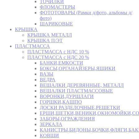
ТОЧИЛКИ
ФЛОМАСТЕРЫ
ФОТОТОВАРЫ (Рамки д/фото, альбомы д/
фото)
ШАРИКОВЫЕ
КРЫШКА
КРЫШКА МЕТАЛЛ
КРЫШКА П/ЭТ
ПЛАСТМАССА
ПЛАСТМАССА с НДС 10 %
ПЛАСТМАССА с НДС 20 %
БАНКИ,ЕМКОСТИ
БОКСЫ,ОРГАНАЙЗЕРЫ,ЯЩИКИ
ВАЗЫ
ВЕДРА
ВЕШАЛКИ ДЕРЕВЯННЫЕ, МЕТАЛЛ
ВЕШАЛКИ ПЛАСТМАССОВЫЕ
ВОРОНКИ,ДУРШЛАГИ
ГОРШКИ,КАШПО
ДОСКИ РАЗДЕЛОЧНЫЕ,РЕШЕТКИ
ЕРШИ,ЩЕТКИ,ВЕНИКИ,ОКНОМОЙКИ,СО
ЗАБОРЫ,ОГРАЖДЕНИЯ
ЗЕРКАЛА
КАНИСТРЫ,БИДОНЫ,БОЧКИ,ФЛЯГИ,БАК
КОВШИ