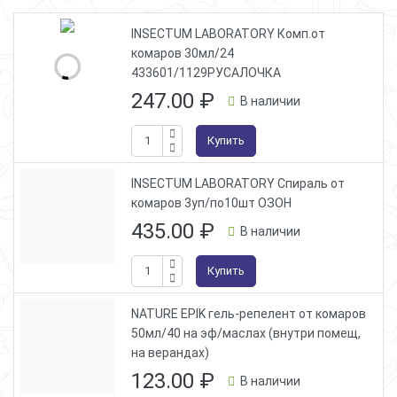
INSECTUM LABORATORY Комп.от
комаров 30мл/24
433601/1129РУСАЛОЧКА
247.00
₽
В наличии
Купить
INSECTUM LABORATORY Спираль от
комаров 3уп/по10шт ОЗОН
435.00
₽
В наличии
Купить
NATURE EPIK гель-репелент от комаров
50мл/40 на эф/маслах (внутри помещ,
на верандах)
123.00
₽
В наличии