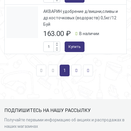
АКВАРИН удобрение д/вишни,сливы и
др.косточковых (водораств) 0,5кг/12
Буй
163.00
₽
В наличии
Купить
1
Подвал
ПОДПИШИТЕСЬ НА НАШУ РАССЫЛКУ
Получайте первыми информацию об акциях и распродажах в
наших магазинах