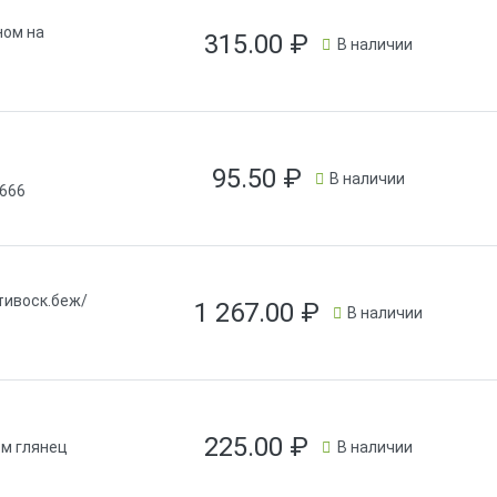
ом на
315.00
₽
В наличии
95.50
₽
В наличии
/666
ивоск.беж/
1 267.00
₽
В наличии
225.00
₽
рм глянец
В наличии