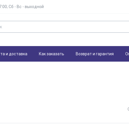
7:00; Сб - Вс - выходной
та и доставка
Как заказать
Возврат и гарантия
О