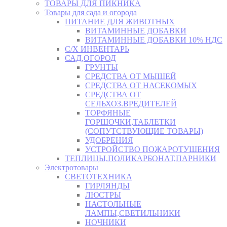
ТОВАРЫ ДЛЯ ПИКНИКА
Товары для сада и огорода
ПИТАНИЕ ДЛЯ ЖИВОТНЫХ
ВИТАМИННЫЕ ДОБАВКИ
ВИТАМИННЫЕ ДОБАВКИ 10% НДС
С/Х ИНВЕНТАРЬ
САД,ОГОРОД
ГРУНТЫ
СРЕДСТВА ОТ МЫШЕЙ
СРЕДСТВА ОТ НАСЕКОМЫХ
СРЕДСТВА ОТ
СЕЛЬХОЗ.ВРЕДИТЕЛЕЙ
ТОРФЯНЫЕ
ГОРШОЧКИ,ТАБЛЕТКИ
(СОПУТСТВУЮЩИЕ ТОВАРЫ)
УДОБРЕНИЯ
УСТРОЙСТВО ПОЖАРОТУШЕНИЯ
ТЕПЛИЦЫ,ПОЛИКАРБОНАТ,ПАРНИКИ
Электротовары
СВЕТОТЕХНИКА
ГИРЛЯНДЫ
ЛЮСТРЫ
НАСТОЛЬНЫЕ
ЛАМПЫ,СВЕТИЛЬНИКИ
НОЧНИКИ