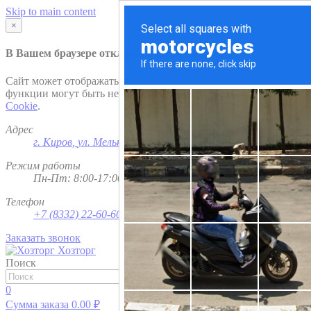
Skip to main content
×
В Вашем браузере отключена поддержка
Cookie
.
Сайт может отображаться некорректно и/или некоторые
функции могут быть недоступны. Рекомендуем включить
Cookie
.
Адрес
г. Киров
,
ул. Мельничная, д. 1
Режим работы
Пн-Пт: 8:00-17:00; Сб - Вс - выходной
Телефон
+7 (8332) 22-60-60
Заказать звонок
Хозторг
Поиск
Найти
0
Сумма заказа
0.00
₽