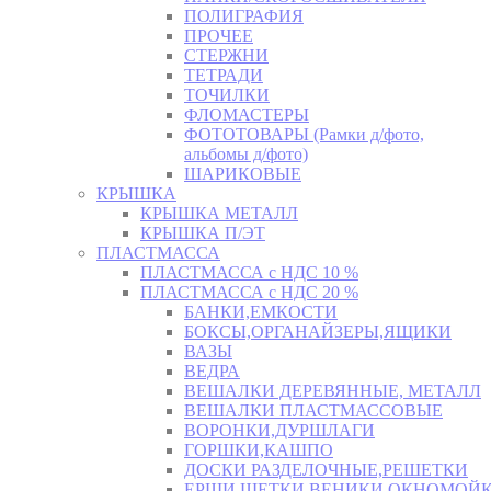
ПОЛИГРАФИЯ
ПРОЧЕЕ
СТЕРЖНИ
ТЕТРАДИ
ТОЧИЛКИ
ФЛОМАСТЕРЫ
ФОТОТОВАРЫ (Рамки д/фото,
альбомы д/фото)
ШАРИКОВЫЕ
КРЫШКА
КРЫШКА МЕТАЛЛ
КРЫШКА П/ЭТ
ПЛАСТМАССА
ПЛАСТМАССА с НДС 10 %
ПЛАСТМАССА с НДС 20 %
БАНКИ,ЕМКОСТИ
БОКСЫ,ОРГАНАЙЗЕРЫ,ЯЩИКИ
ВАЗЫ
ВЕДРА
ВЕШАЛКИ ДЕРЕВЯННЫЕ, МЕТАЛЛ
ВЕШАЛКИ ПЛАСТМАССОВЫЕ
ВОРОНКИ,ДУРШЛАГИ
ГОРШКИ,КАШПО
ДОСКИ РАЗДЕЛОЧНЫЕ,РЕШЕТКИ
ЕРШИ,ЩЕТКИ,ВЕНИКИ,ОКНОМОЙК