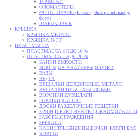
ТОЧИЛКИ
ФЛОМАСТЕРЫ
ФОТОТОВАРЫ (Рамки д/фото, альбомы д/
фото)
ШАРИКОВЫЕ
КРЫШКА
КРЫШКА МЕТАЛЛ
КРЫШКА П/ЭТ
ПЛАСТМАССА
ПЛАСТМАССА с НДС 10 %
ПЛАСТМАССА с НДС 20 %
БАНКИ,ЕМКОСТИ
БОКСЫ,ОРГАНАЙЗЕРЫ,ЯЩИКИ
ВАЗЫ
ВЕДРА
ВЕШАЛКИ ДЕРЕВЯННЫЕ, МЕТАЛЛ
ВЕШАЛКИ ПЛАСТМАССОВЫЕ
ВОРОНКИ,ДУРШЛАГИ
ГОРШКИ,КАШПО
ДОСКИ РАЗДЕЛОЧНЫЕ,РЕШЕТКИ
ЕРШИ,ЩЕТКИ,ВЕНИКИ,ОКНОМОЙКИ,СО
ЗАБОРЫ,ОГРАЖДЕНИЯ
ЗЕРКАЛА
КАНИСТРЫ,БИДОНЫ,БОЧКИ,ФЛЯГИ,БАК
КОВШИ