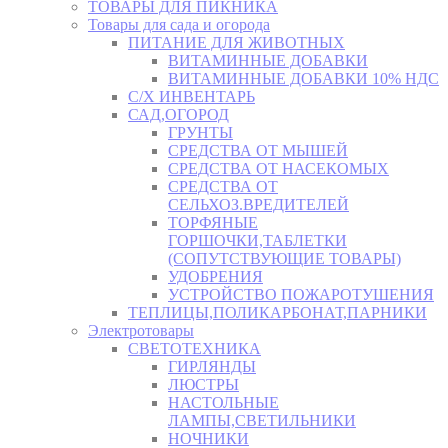
ТОВАРЫ ДЛЯ ПИКНИКА
Товары для сада и огорода
ПИТАНИЕ ДЛЯ ЖИВОТНЫХ
ВИТАМИННЫЕ ДОБАВКИ
ВИТАМИННЫЕ ДОБАВКИ 10% НДС
С/Х ИНВЕНТАРЬ
САД,ОГОРОД
ГРУНТЫ
СРЕДСТВА ОТ МЫШЕЙ
СРЕДСТВА ОТ НАСЕКОМЫХ
СРЕДСТВА ОТ
СЕЛЬХОЗ.ВРЕДИТЕЛЕЙ
ТОРФЯНЫЕ
ГОРШОЧКИ,ТАБЛЕТКИ
(СОПУТСТВУЮЩИЕ ТОВАРЫ)
УДОБРЕНИЯ
УСТРОЙСТВО ПОЖАРОТУШЕНИЯ
ТЕПЛИЦЫ,ПОЛИКАРБОНАТ,ПАРНИКИ
Электротовары
СВЕТОТЕХНИКА
ГИРЛЯНДЫ
ЛЮСТРЫ
НАСТОЛЬНЫЕ
ЛАМПЫ,СВЕТИЛЬНИКИ
НОЧНИКИ