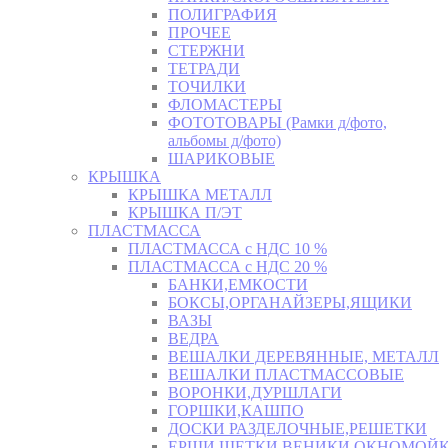
ПОЛИГРАФИЯ
ПРОЧЕЕ
СТЕРЖНИ
ТЕТРАДИ
ТОЧИЛКИ
ФЛОМАСТЕРЫ
ФОТОТОВАРЫ (Рамки д/фото,
альбомы д/фото)
ШАРИКОВЫЕ
КРЫШКА
КРЫШКА МЕТАЛЛ
КРЫШКА П/ЭТ
ПЛАСТМАССА
ПЛАСТМАССА с НДС 10 %
ПЛАСТМАССА с НДС 20 %
БАНКИ,ЕМКОСТИ
БОКСЫ,ОРГАНАЙЗЕРЫ,ЯЩИКИ
ВАЗЫ
ВЕДРА
ВЕШАЛКИ ДЕРЕВЯННЫЕ, МЕТАЛЛ
ВЕШАЛКИ ПЛАСТМАССОВЫЕ
ВОРОНКИ,ДУРШЛАГИ
ГОРШКИ,КАШПО
ДОСКИ РАЗДЕЛОЧНЫЕ,РЕШЕТКИ
ЕРШИ,ЩЕТКИ,ВЕНИКИ,ОКНОМОЙК