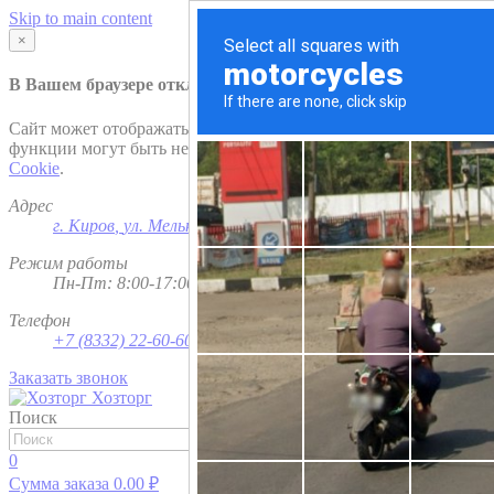
Skip to main content
×
В Вашем браузере отключена поддержка
Cookie
.
Сайт может отображаться некорректно и/или некоторые
функции могут быть недоступны. Рекомендуем включить
Cookie
.
Адрес
г. Киров
,
ул. Мельничная, д. 1
Режим работы
Пн-Пт: 8:00-17:00; Сб - Вс - выходной
Телефон
+7 (8332) 22-60-60
Заказать звонок
Хозторг
Поиск
Найти
0
Сумма заказа
0.00
₽