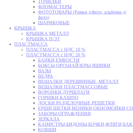
ТОЧИЛКИ
ФЛОМАСТЕРЫ
ФОТОТОВАРЫ (Рамки д/фото, альбомы д/
фото)
ШАРИКОВЫЕ
КРЫШКА
КРЫШКА МЕТАЛЛ
КРЫШКА П/ЭТ
ПЛАСТМАССА
ПЛАСТМАССА с НДС 10 %
ПЛАСТМАССА с НДС 20 %
БАНКИ,ЕМКОСТИ
БОКСЫ,ОРГАНАЙЗЕРЫ,ЯЩИКИ
ВАЗЫ
ВЕДРА
ВЕШАЛКИ ДЕРЕВЯННЫЕ, МЕТАЛЛ
ВЕШАЛКИ ПЛАСТМАССОВЫЕ
ВОРОНКИ,ДУРШЛАГИ
ГОРШКИ,КАШПО
ДОСКИ РАЗДЕЛОЧНЫЕ,РЕШЕТКИ
ЕРШИ,ЩЕТКИ,ВЕНИКИ,ОКНОМОЙКИ,СО
ЗАБОРЫ,ОГРАЖДЕНИЯ
ЗЕРКАЛА
КАНИСТРЫ,БИДОНЫ,БОЧКИ,ФЛЯГИ,БАК
КОВШИ