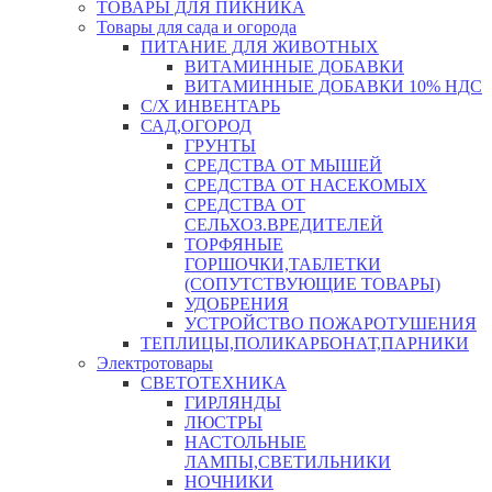
ТОВАРЫ ДЛЯ ПИКНИКА
Товары для сада и огорода
ПИТАНИЕ ДЛЯ ЖИВОТНЫХ
ВИТАМИННЫЕ ДОБАВКИ
ВИТАМИННЫЕ ДОБАВКИ 10% НДС
С/Х ИНВЕНТАРЬ
САД,ОГОРОД
ГРУНТЫ
СРЕДСТВА ОТ МЫШЕЙ
СРЕДСТВА ОТ НАСЕКОМЫХ
СРЕДСТВА ОТ
СЕЛЬХОЗ.ВРЕДИТЕЛЕЙ
ТОРФЯНЫЕ
ГОРШОЧКИ,ТАБЛЕТКИ
(СОПУТСТВУЮЩИЕ ТОВАРЫ)
УДОБРЕНИЯ
УСТРОЙСТВО ПОЖАРОТУШЕНИЯ
ТЕПЛИЦЫ,ПОЛИКАРБОНАТ,ПАРНИКИ
Электротовары
СВЕТОТЕХНИКА
ГИРЛЯНДЫ
ЛЮСТРЫ
НАСТОЛЬНЫЕ
ЛАМПЫ,СВЕТИЛЬНИКИ
НОЧНИКИ