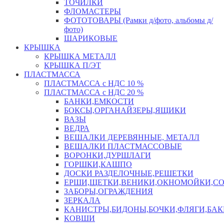
ТОЧИЛКИ
ФЛОМАСТЕРЫ
ФОТОТОВАРЫ (Рамки д/фото, альбомы д/
фото)
ШАРИКОВЫЕ
КРЫШКА
КРЫШКА МЕТАЛЛ
КРЫШКА П/ЭТ
ПЛАСТМАССА
ПЛАСТМАССА с НДС 10 %
ПЛАСТМАССА с НДС 20 %
БАНКИ,ЕМКОСТИ
БОКСЫ,ОРГАНАЙЗЕРЫ,ЯЩИКИ
ВАЗЫ
ВЕДРА
ВЕШАЛКИ ДЕРЕВЯННЫЕ, МЕТАЛЛ
ВЕШАЛКИ ПЛАСТМАССОВЫЕ
ВОРОНКИ,ДУРШЛАГИ
ГОРШКИ,КАШПО
ДОСКИ РАЗДЕЛОЧНЫЕ,РЕШЕТКИ
ЕРШИ,ЩЕТКИ,ВЕНИКИ,ОКНОМОЙКИ,СО
ЗАБОРЫ,ОГРАЖДЕНИЯ
ЗЕРКАЛА
КАНИСТРЫ,БИДОНЫ,БОЧКИ,ФЛЯГИ,БАК
КОВШИ