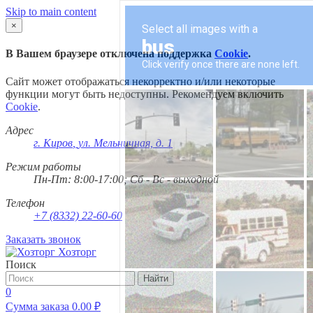
Skip to main content
×
В Вашем браузере отключена поддержка
Cookie
.
Сайт может отображаться некорректно и/или некоторые
функции могут быть недоступны. Рекомендуем включить
Cookie
.
Адрес
г. Киров
,
ул. Мельничная, д. 1
Режим работы
Пн-Пт: 8:00-17:00; Сб - Вс - выходной
Телефон
+7 (8332) 22-60-60
Заказать звонок
Хозторг
Поиск
Найти
0
Сумма заказа
0.00
₽