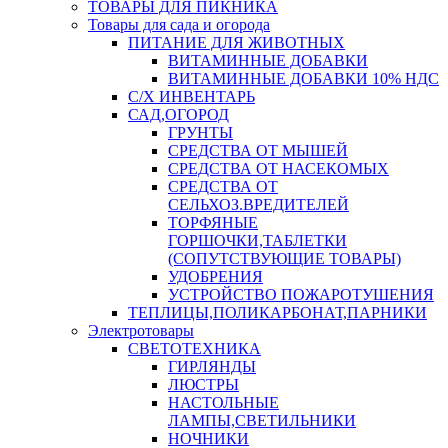
ТОВАРЫ ДЛЯ ПИКНИКА
Товары для сада и огорода
ПИТАНИЕ ДЛЯ ЖИВОТНЫХ
ВИТАМИННЫЕ ДОБАВКИ
ВИТАМИННЫЕ ДОБАВКИ 10% НДС
С/Х ИНВЕНТАРЬ
САД,ОГОРОД
ГРУНТЫ
СРЕДСТВА ОТ МЫШЕЙ
СРЕДСТВА ОТ НАСЕКОМЫХ
СРЕДСТВА ОТ
СЕЛЬХОЗ.ВРЕДИТЕЛЕЙ
ТОРФЯНЫЕ
ГОРШОЧКИ,ТАБЛЕТКИ
(СОПУТСТВУЮЩИЕ ТОВАРЫ)
УДОБРЕНИЯ
УСТРОЙСТВО ПОЖАРОТУШЕНИЯ
ТЕПЛИЦЫ,ПОЛИКАРБОНАТ,ПАРНИКИ
Электротовары
СВЕТОТЕХНИКА
ГИРЛЯНДЫ
ЛЮСТРЫ
НАСТОЛЬНЫЕ
ЛАМПЫ,СВЕТИЛЬНИКИ
НОЧНИКИ