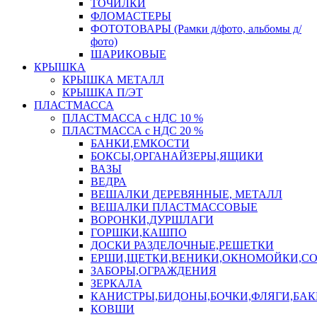
ТОЧИЛКИ
ФЛОМАСТЕРЫ
ФОТОТОВАРЫ (Рамки д/фото, альбомы д/
фото)
ШАРИКОВЫЕ
КРЫШКА
КРЫШКА МЕТАЛЛ
КРЫШКА П/ЭТ
ПЛАСТМАССА
ПЛАСТМАССА с НДС 10 %
ПЛАСТМАССА с НДС 20 %
БАНКИ,ЕМКОСТИ
БОКСЫ,ОРГАНАЙЗЕРЫ,ЯЩИКИ
ВАЗЫ
ВЕДРА
ВЕШАЛКИ ДЕРЕВЯННЫЕ, МЕТАЛЛ
ВЕШАЛКИ ПЛАСТМАССОВЫЕ
ВОРОНКИ,ДУРШЛАГИ
ГОРШКИ,КАШПО
ДОСКИ РАЗДЕЛОЧНЫЕ,РЕШЕТКИ
ЕРШИ,ЩЕТКИ,ВЕНИКИ,ОКНОМОЙКИ,СО
ЗАБОРЫ,ОГРАЖДЕНИЯ
ЗЕРКАЛА
КАНИСТРЫ,БИДОНЫ,БОЧКИ,ФЛЯГИ,БАК
КОВШИ