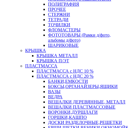
ПОЛИГРАФИЯ
ПРОЧЕЕ
СТЕРЖНИ
ТЕТРАДИ
ТОЧИЛКИ
ФЛОМАСТЕРЫ
ФОТОТОВАРЫ (Рамки д/фото,
альбомы д/фото)
ШАРИКОВЫЕ
КРЫШКА
КРЫШКА МЕТАЛЛ
КРЫШКА П/ЭТ
ПЛАСТМАССА
ПЛАСТМАССА с НДС 10 %
ПЛАСТМАССА с НДС 20 %
БАНКИ,ЕМКОСТИ
БОКСЫ,ОРГАНАЙЗЕРЫ,ЯЩИКИ
ВАЗЫ
ВЕДРА
ВЕШАЛКИ ДЕРЕВЯННЫЕ, МЕТАЛЛ
ВЕШАЛКИ ПЛАСТМАССОВЫЕ
ВОРОНКИ,ДУРШЛАГИ
ГОРШКИ,КАШПО
ДОСКИ РАЗДЕЛОЧНЫЕ,РЕШЕТКИ
ЕРШИ,ЩЕТКИ,ВЕНИКИ,ОКНОМОЙК