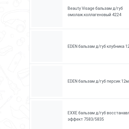
Beauty Visage бальзам д/губ
омолаж.коллагеновый 4224
EDEN бальзам д/губ клубника 1
EDEN бальзам д/губ персик 12м
EXXE бальзам д/губ восстанавл.
эффект 7583/5835