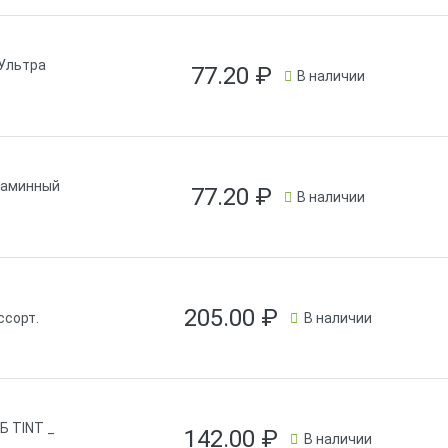
.Ультра
77.20
₽
В наличии
таминный
77.20
₽
В наличии
205.00
₽
ссорт.
В наличии
 TINT _
142.00
₽
В наличии