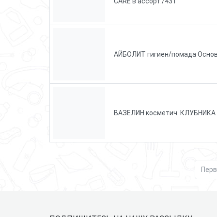
CARE в ассорт./431
АЙБОЛИТ гигиен/помада Основ
ВАЗЕЛИН косметич. КЛУБНИКА 1
Перв
Подвал